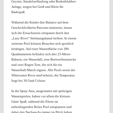
Geysire, Strudelwellenberg oder Bodenblubber-
Anlage, sorgen bei Groß und Klein für
Badespaß.
Während die Kinder ihre Balance auf dem
Geschicklichkeits-Parcours trainieren, lassen
sich die Erwachsenen entspannt durch den
„Lazy River“ Strömungskanal treiben. In einem
weiteren Pool können Besucher sich sportlich
betätigen. Auf einer Wasserfläche von 390
Quadratmetern befinden sich drei 25-Meter-
Bahnen, ein Wasserfall, eine Breitwellenrutsche
und zwei Regen-Tore, die sich für ein
Wasserball-Match eignen. Alle Pools sowie der
Whitewater River sind beheizt, die Temperatur
liegt bei 30 Grad Celsius.
In der Spray Area, ausgestattet mit spritzigen
Wasserspielen, haben vor allem die kleinen
Gäste Spaß, während die Eltern im
nebenliegenden Relax Pool entspannen und
dabei den Nachwuchs immer im Blick haben.