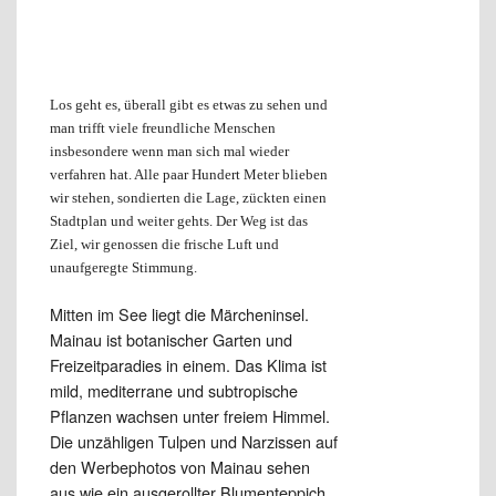
Los geht es, überall gibt es etwas zu sehen und
man trifft viele freundliche Menschen
insbesondere wenn man sich mal wieder
verfahren hat. Alle paar Hundert Meter blieben
wir stehen, sondierten die Lage, zückten einen
Stadtplan und weiter gehts. Der Weg ist das
Ziel, wir genossen die frische Luft und
unaufgeregte Stimmung.
M
itten im See liegt die Märcheninsel.
Mainau ist botanischer Garten und
Freizeitparadies in einem. D
as Klima ist
mild,
mediterrane und subtropische
Pflanzen wachsen unter freiem Himmel.
Die
unzähligen Tulpen und Narzissen auf
den Werbephotos von Mainau sehen
aus wie ein ausgerollter Blumenteppich.