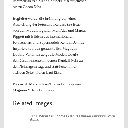
karamellisierten Mandeln über Baiserstückchen
bis zu Cocoa Nibs.
Begleitet wurde die Eröffnung von einer
Ausstellung der Fotoserie ‚Release the Beast’
von den Modefotografen Mert Alas und Marcus
Piggott mit Bildern des internationalen
Fernsehstars und Supermodels Kendall Jenner.
Inspiriert von den genussvollen Magnum-
Double-Varianten zeigt die Modefotoserie
Schlüsselmomente, in denen Kendall Nein zu
den Neinsagern sagt und stattdessen ihrer
„wilden Seite“ freien Lauf lässt.
Photos: © Markus Nass/Brauer für Langnese
Magnum & Jens Hoffmann.
Related Images:
Tags:
berlin
Eis
Foodies
Genuss
Kinder
Magnum Store
Berlin