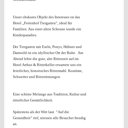
Unser obskures Objekt des Interesses ist das
Hotel „Ferienhof Tiergarten“, ideal für
Familien. Aus einer alten Scheune wurde ein
Kinderparadies.
Der Tiergarten mit Eseln, Ponys, Hühner und
Damwild ist ein idyllischer Ort der Ruhe. Am
Abend lebte die gute, alte Ritterzeit auf i
m
Hotel Arthus & Ritterkeller erwartete uns ein
feierliches, historisches Rittermahl. Kostüme,
Schwerter und Ritterrüstungen.
Eine schöne Melange aus Tradition, Kultur und
ritterlicher Gemütlichkeit.
Spätestens als der Wirt laut “Auf die
Gesundheit” rief, stiessen alle Besucher freudig
an.