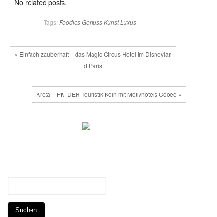
No related posts.
Tags:
Foodies
Genuss
Kunst
Luxus
« Einfach zauberhaft – das Magic Circus Hotel im Disneylan
d Paris
Kreta – PK- DER Touristik Köln mit Motivhotels Cooee »