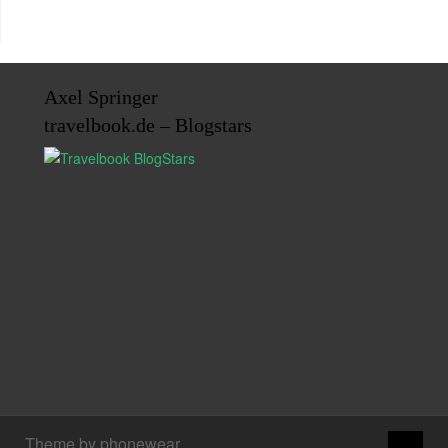
Axel Springer
travelbook.de – Blogstars
↑
Theme by phonewear