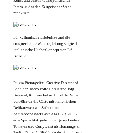
Kunst und einem kosmopolitischen
Interieur, das den Zeitgeist der Stadt
reflektiert.
Für kulinarische Erlebnisse und die
entsprechende Weinbegleitung sorgte das
italienische Küchenkonzept von LA
BANCA.
Fulvio Pierangelini, Creative Director of
Food der Rocco Forte Hotels und Jörg
Behrend, Küchenchef im Hotel de Rome
verwöhnten die Gäste mit italienischen
Delikatessen wie Safranrisotto,
Saltimbocca oder Pasta a la LA BANCA –
eine Spezialität, gefüllt mit getrockneten
Tomaten und Currywurst als Hommage an
Berlin. Das süße Highlight des Abends war