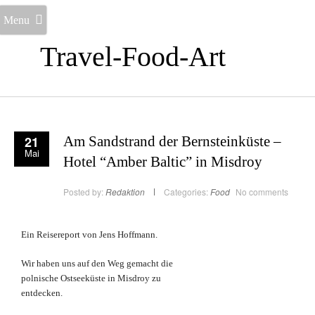
Menu
Travel-Food-Art
21
Am Sandstrand der Bernsteinküste –
Mai
Hotel “Amber Baltic” in Misdroy
Posted by:
Redaktion
Categories:
Food
No comments
Ein Reisereport von Jens Hoffmann.
Wir haben uns auf den Weg gemacht die
polnische Ostseeküste in Misdroy zu
entdecken.