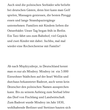
Auch sind die polnischen Seebäder sehr beliebt
bei deutschen Gästen, denn hier kann man Golf
spielen, Massagen geniessen, die besten Piroggi
essen und lange Strandspaziergänge
unternehmen. Familien mit Kindern lieben die
Ostseebäder. Unser Tag began früh in Berlin.
Ein Taxi fährt uns zum Bahnhof, viel Gepäck
und zwei Kinder mit dabei. Juchhu, mal mal
wieder eine Recherchereise mit Familie!
Ab nach Międzyzdroje, in Deutschland kennt
man es nur als Misdroy. Misdroy ist ein 5.000
Einwohner Städtchen auf der Insel Wollin und
durchaus bekannteter Badeort, auch wenn kein
Deutscher den polnischen Namen aussprechen
kann. Bis zu seinem Aufstieg zum Seebad lebte
das Dorf von Fischfang und Landwirtschaft.
Zum Badeort wurde Misdroy im Jahr 1830,
wohlhabende Berliner und Stettiner bauten sich