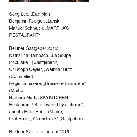
Song Lee, „Dae Mon”
Benjamin Rüdiger, „Lansk”
Manuel Schmuck, „MARTHA’S
RESTAURANT“
Berliner Gastgeber 2015:
Katharina Bambach, „La Soupe
Populaire“, (Gastgeberin)
Christoph Geyler, „Weinbar Rutz“
(Sommelier)
Régis Lamazère, „Brasserie Lamazère“
(Maître)
Barbara Merll, „SKYKITCHEN
Restaurant / Bar flavored by a.choice”,
andel’s Hotel Berlin (Maître)
Olaf Rode, „Alpenstueck” (Gastgeber)
Berliner Szenerestaurant 2015: