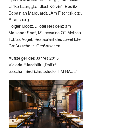
Ulrike Laun, „Landlust Körzin“, Beelitz
Sebastian Marquardt, „Am Fischerkietz“,
Strausberg
Holger Mootz, „Hotel Residenz am
Motzener See“, Mittenwalde OT Motzen
Tobias Vogel, Restaurant des „SeeHotel
Großräschen“, Großräschen
Aufsteiger des Jahres 2015:
Victoria Eliasdóttir, „Dóttir“
Sascha Friedrichs, „studio TIM RAUE“