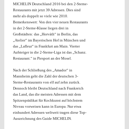
MICHELIN Deutschland 2016 bei den 2-Sterne-
Restaurants mit jetzt 39 Adressen. Dies sind
mehr als doppelt so viele wie 2010.
Bemerkenswert: Von den vier neuen Restaurants
in der 2-Sterne-Klasse liegen drei in
Großstädten: das „Horváth“ in Berlin, das
„Atelier“ im Bayerischen Hof in München und
das „Lafleur“ in Frankfurt am Main. Vierter
Aufsteiger in die 2-Sterne-Liga ist das „Schanz.
Restaurant.“ in Piesport an der Mosel.
Nach der Schließung des „Amador“ in
Mannheim geht die Zahl der deutschen 3-
Sterne-Restaurants von elf auf zehn zurück.
Dennoch bleibt Deutschland nach Frankreich
das Land, das die meisten Adressen mit dem
Spitzenprädikat für Kochkunst auf höchstem
Niveau vorweisen kann in Europa. Nur etwa
einhundert Adressen weltweit tragen diese Top-
Auszeichnung des Guide MICHELIN.