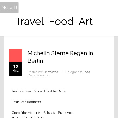
Menu
Travel-Food-Art
Michelin Sterne Regen in
Berlin
12
Nov.
Posted by:
Redaktion
Categories:
Food
No comments
Noch ein Zwei-Sterne-Lokal für Berlin
Text: Jens Hoffmann
One of the winner is – Sebastian Frank vom