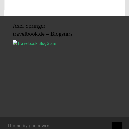
Axel Springer
travelbook.de – Blogstars
↑
Theme by phonewear