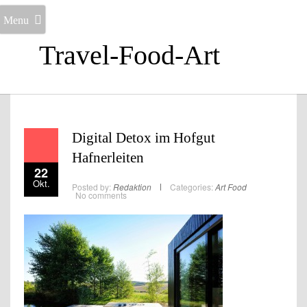
Menu
Travel-Food-Art
Digital Detox im Hofgut
Hafnerleiten
22
Okt.
Posted by:
Redaktion
Categories:
Art
Food
No comments