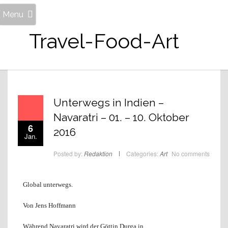
Menu
Travel-Food-Art
Unterwegs in Indien –
Navaratri – 01. – 10. Oktober
6
2016
Jan.
Posted by:
Redaktion
Categories:
Art
No comments
Global unterwegs.
Von Jens Hoffmann
Während Navaratri wird der Göttin Durga in