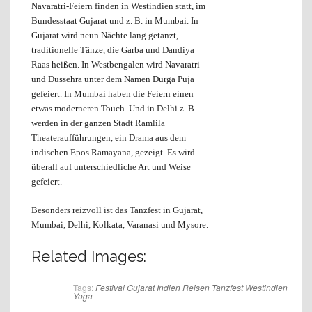
Navaratri-Feiern finden in Westindien statt, im
Bundesstaat Gujarat und z. B. in Mumbai. In
Gujarat wird neun Nächte lang getanzt,
traditionelle Tänze, die Garba und Dandiya
Raas heißen. In Westbengalen wird Navaratri
und Dussehra unter dem Namen Durga Puja
gefeiert. In Mumbai haben die Feiern einen
etwas moderneren Touch. Und in Delhi z. B.
werden in der ganzen Stadt Ramlila
Theateraufführungen, ein Drama aus dem
indischen Epos Ramayana, gezeigt. Es wird
überall auf unterschiedliche Art und Weise
gefeiert.
Besonders reizvoll ist das Tanzfest in Gujarat,
Mumbai, Delhi, Kolkata, Varanasi und Mysore.
Related Images:
Tags:
Festival
Gujarat
Indien
Reisen
Tanzfest
Westindien
Yoga