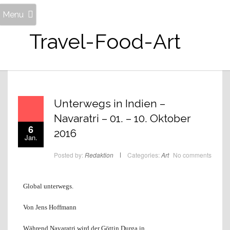
Menu
Travel-Food-Art
Unterwegs in Indien –
Navaratri – 01. – 10. Oktober
6
2016
Jan.
Posted by:
Redaktion
Categories:
Art
No comments
Global unterwegs.
Von Jens Hoffmann
Während Navaratri wird der Göttin Durga in