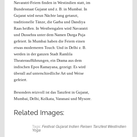
Navaratri-Feiern finden in Westindien statt, im
Bundesstaat Gujarat und z. B. in Mumbai. In
Gujarat wird neun Nächte lang getanzt,
traditionelle Tänze, die Garba und Dandiya
Raas heißen. In Westbengalen wird Navaratri
und Dussehra unter dem Namen Durga Puja
gefeiert. In Mumbai haben die Feiern einen
etwas moderneren Touch. Und in Delhi z. B.
werden in der ganzen Stadt Ramlila
Theateraufführungen, ein Drama aus dem
indischen Epos Ramayana, gezeigt. Es wird
überall auf unterschiedliche Art und Weise
gefeiert.
Besonders reizvoll ist das Tanzfest in Gujarat,
Mumbai, Delhi, Kolkata, Varanasi und Mysore.
Related Images:
Tags:
Festival
Gujarat
Indien
Reisen
Tanzfest
Westindien
Yoga