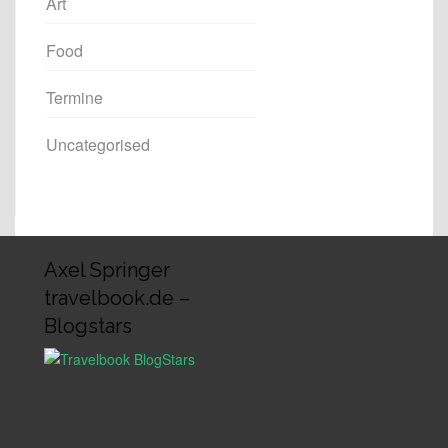
Art
Food
Termine
Uncategorised
Axel Springer
travelbook.de –
Blogstars