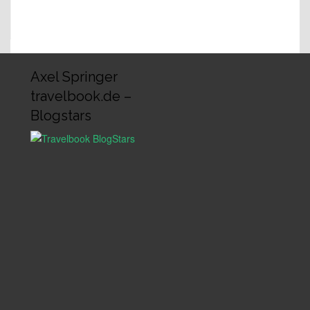
Axel Springer
travelbook.de –
Blogstars