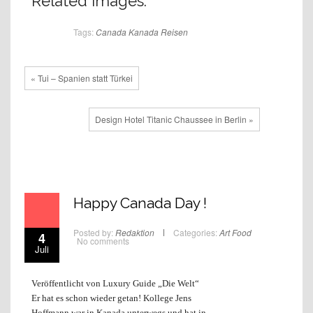
Related Images:
Tags:
Canada
Kanada
Reisen
« Tui – Spanien statt Türkei
Design Hotel Titanic Chaussee in Berlin »
Happy Canada Day !
Posted by:
Redaktion
Categories:
Art
Food
4
No comments
Juli
Veröffentlicht von Luxury Guide „Die Welt“
Er hat es schon wieder getan! Kollege Jens
Hoffmann war in Kanada unterwegs und hat in