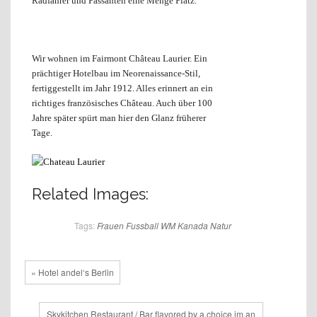
Radfahrer und Passanten eine Menge Platz.
Wir wohnen im Fairmont Château Laurier. Ein
prächtiger Hotelbau im Neorenaissance-Stil,
fertiggestellt im Jahr 1912. Alles erinnert an ein
richtiges französisches Château. Auch über 100
Jahre später spürt man hier den Glanz früherer
Tage.
Related Images:
Tags:
Frauen Fussball WM
Kanada
Natur
« Hotel andel‘s Berlin
Skykitchen Restaurant / Bar flavored by a.choice im an