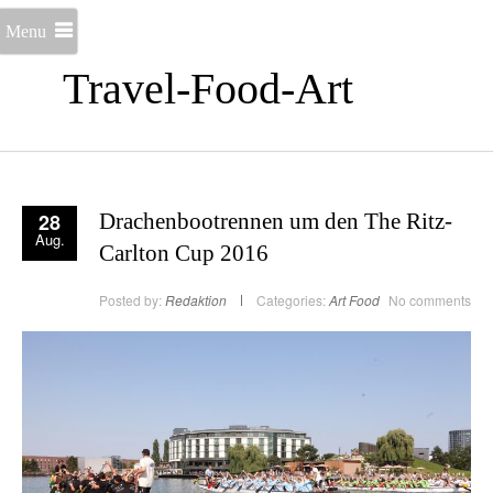
Menu
Travel-Food-Art
28
Drachenbootrennen um den The Ritz-
Aug.
Carlton Cup 2016
Posted by:
Redaktion
Categories:
Art
Food
No comments