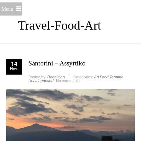
Menu
Travel-Food-Art
14
Santorini – Assyrtiko
Nov.
Posted by:
Redaktion
Categories:
Art
Food
Termine
Uncategorised
No comments