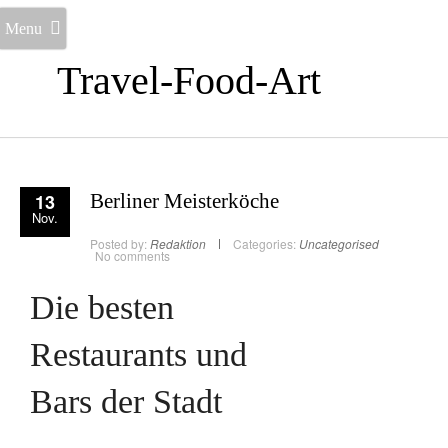
Menu
Travel-Food-Art
13
Berliner Meisterköche
Nov.
Posted by:
Redaktion
Categories:
Uncategorised
No comments
Die besten
Restaurants und
Bars der Stadt