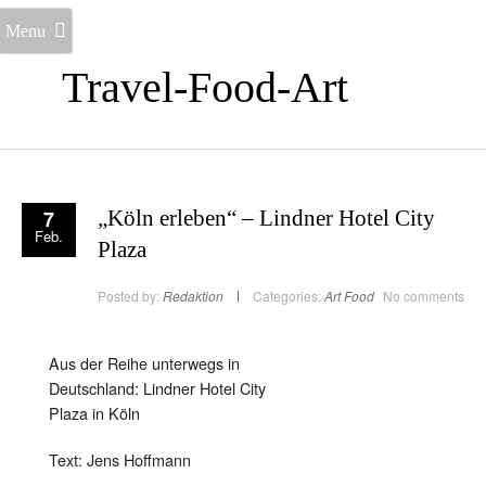
Menu
Travel-Food-Art
7
„Köln erleben“ – Lindner Hotel City
Feb.
Plaza
Posted by:
Redaktion
Categories:
Art
Food
No comments
Aus der Reihe unterwegs in
Deutschland: Lindner Hotel City
Plaza in Köln
Text: Jens Hoffmann