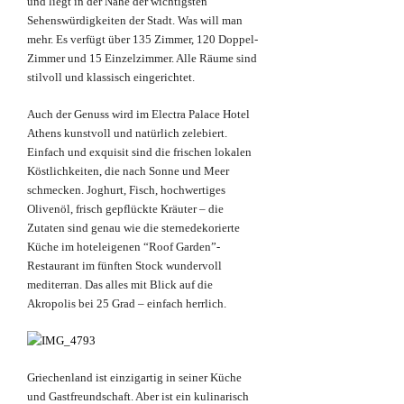
und liegt in der Nähe der wichtigsten
Sehenswürdigkeiten der Stadt. Was will man
mehr. Es verfügt über 135 Zimmer, 120 Doppel-
Zimmer und 15 Einzelzimmer. Alle Räume sind
stilvoll und klassisch eingerichtet.
Auch der Genuss wird im Electra Palace Hotel
Athens kunstvoll und natürlich zelebiert.
Einfach und exquisit sind die frischen lokalen
Köstlichkeiten, die nach Sonne und Meer
schmecken. Joghurt, Fisch, hochwertiges
Olivenöl, frisch gepflückte Kräuter – die
Zutaten sind genau wie die sternedekorierte
Küche im hoteleigenen “Roof Garden”-
Restaurant im fünften Stock wundervoll
mediterran. Das alles mit Blick auf die
Akropolis bei 25 Grad – einfach herrlich.
Griechenland ist einzigartig in seiner Küche
und Gastfreundschaft. Aber ist ein kulinarisch