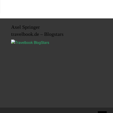
Axel Springer
travelbook.de – Blogstars
↑