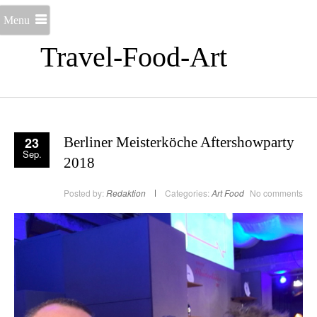
Menu
Travel-Food-Art
23
Berliner Meisterköche Aftershowparty
Sep.
2018
Posted by:
Redaktion
Categories:
Art
Food
No comments