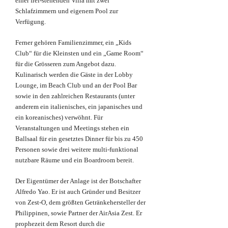
einer frei-stehenden Villa mit zwei
Schlafzimmern und eigenem Pool zur
Verfügung.
Ferner gehören Familienzimmer, ein „Kids
Club“ für die Kleinsten und ein „Game Room“
für die Grösseren zum Angebot dazu.
Kulinarisch werden die Gäste in der Lobby
Lounge, im Beach Club und an der Pool Bar
sowie in den zahlreichen Restaurants (unter
anderem ein italienisches, ein japanisches und
ein koreanisches) verwöhnt. Für
Veranstaltungen und Meetings stehen ein
Ballsaal für ein gesetztes Dinner für bis zu 450
Personen sowie drei weitere multi-funktional
nutzbare Räume und ein Boardroom bereit.
Der Eigentümer der Anlage ist der Botschafter
Alfredo Yao. Er ist auch Gründer und Besitzer
von Zest-O, dem größten Getränkehersteller der
Philippinen, sowie Partner der AirAsia Zest. Er
prophezeit dem Resort durch die