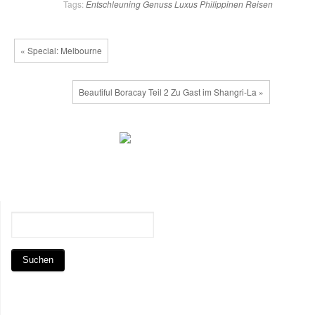
Tags:
Entschleuning
Genuss
Luxus
Philippinen
Reisen
« Special: Melbourne
Beautiful Boracay Teil 2 Zu Gast im Shangri-La »