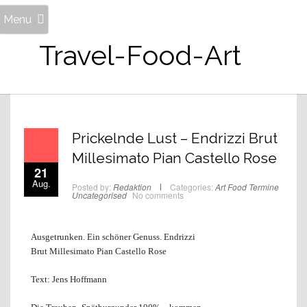
Menu
Travel-Food-Art
Prickelnde Lust – Endrizzi Brut
Millesimato Pian Castello Rose
21
Aug.
Posted by:
Redaktion
Categories:
Art
Food
Termine
Uncategorised
No comments
Ausgetrunken. Ein schöner Genuss. Endrizzi
Brut Millesimato Pian Castello Rose
Text: Jens Hoffmann