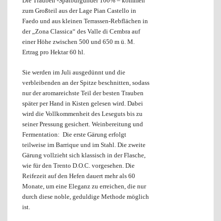
Die Trauben -Spätburgunder 100% – kommen
zum Großteil aus der Lage Pian Castello in
Faedo und aus kleinen Terrassen-Rebflächen in
der „Zona Classica“ des Valle di Cembra auf
einer Höhe zwischen 500 und 650 m ü. M.
Ertrag pro Hektar 60 hl.
Sie werden im Juli ausgedünnt und die
verbleibenden an der Spitze beschnitten, sodass
nur der aromareichste Teil der besten Trauben
später per Hand in Kisten gelesen wird. Dabei
wird die Vollkommenheit des Leseguts bis zu
seiner Pressung gesichert. Weinbereitung und
Fermentation: Die erste Gärung erfolgt
teilweise im Barrique und im Stahl. Die zweite
Gärung vollzieht sich klassisch in der Flasche,
wie für den Trento D.O.C. vorgesehen. Die
Reifezeit auf den Hefen dauert mehr als 60
Monate, um eine Eleganz zu erreichen, die nur
durch diese noble, geduldige Methode möglich
ist.