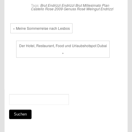
Tags:
Brut
Endrizzi
Endrizzi Brut Millesimato Pian
Castello Rose 2009
Genuss
Rosé
Weingut Endrizzi
« Meine Sommerreise nach Lesbos
Der Hotel, Restaurant, Food und Urlaubshotspot Dubai
»