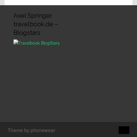
Axel Springer
travelbook.de –
Blogstars
↑
Theme by phonewear