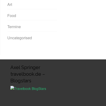
Art
Food
Termine
Uncategorised
Axel Springer
travelbook.de –
Blogstars