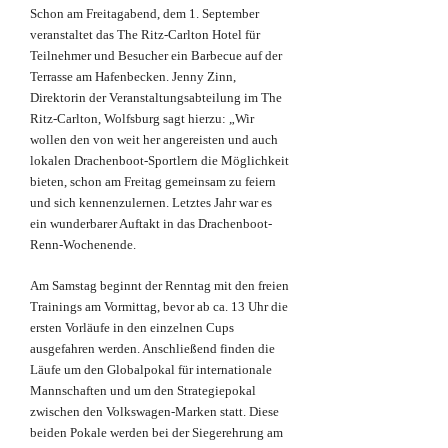
Schon am Freitagabend, dem 1. September
veranstaltet das The Ritz-Carlton Hotel für
Teilnehmer und Besucher ein Barbecue auf der
Terrasse am Hafenbecken. Jenny Zinn,
Direktorin der Veranstaltungsabteilung im The
Ritz-Carlton, Wolfsburg sagt hierzu: „Wir
wollen den von weit her angereisten und auch
lokalen Drachenboot-Sportlern die Möglichkeit
bieten, schon am Freitag gemeinsam zu feiern
und sich kennenzulernen. Letztes Jahr war es
ein wunderbarer Auftakt in das Drachenboot-
Renn-Wochenende.
Am Samstag beginnt der Renntag mit den freien
Trainings am Vormittag, bevor ab ca. 13 Uhr die
ersten Vorläufe in den einzelnen Cups
ausgefahren werden. Anschließend finden die
Läufe um den Globalpokal für internationale
Mannschaften und um den Strategiepokal
zwischen den Volkswagen-Marken statt. Diese
beiden Pokale werden bei der Siegerehrung am