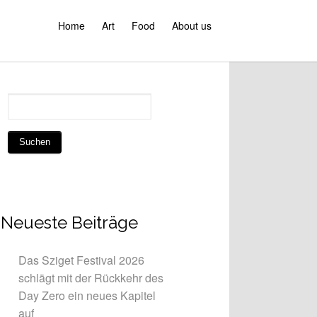
Home
Art
Food
About us
Neueste Beiträge
Das Sziget Festival 2026
schlägt mit der Rückkehr des
Day Zero ein neues Kapitel
auf