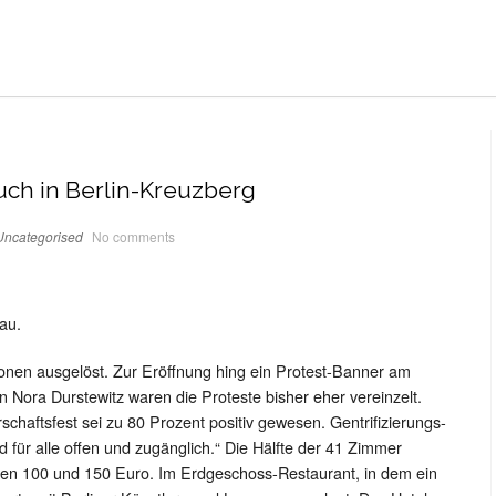
uch in Berlin-Kreuzberg
Uncategorised
No comments
au.
ionen ausgelöst. Zur Eröffnung hing ein Protest-Banner am
n Nora Durstewitz waren die Proteste bisher eher vereinzelt.
haftsfest sei zu 80 Prozent positiv gewesen. Gentrifizierungs-
d für alle offen und zugänglich.“ Die Hälfte der 41 Zimmer
chen 100 und 150 Euro. Im Erdgeschoss-Restaurant, in dem ein