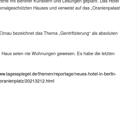
zerte mit Berliner Künstlern und Lesungen geplant. Das Hotel
enkmalgeschützten Hauses und verweist auf das „Oranienpalast
Elmau bezeichnet das Thema „Gentrifizierung“ als absoluten
 Haus seien nie Wohnungen gewesen. Es habe die letzten
www.tagesspiegel.de/themen/reportage/neues-hotel-in-berlin-
-oranienplatz/20213212.html