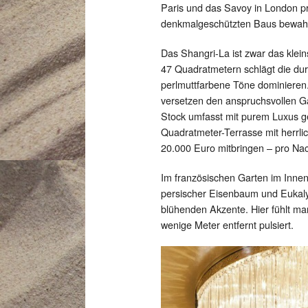
Paris und das Savoy in London pr
denkmalgeschützten Baus bewahr
Das Shangri-La ist zwar das klein
47 Quadratmetern schlägt die du
perlmuttfarbene Töne dominieren
versetzen den anspruchsvollen Ga
Stock umfasst mit purem Luxus g
Quadratmeter-Terrasse mit herrlic
20.000 Euro mitbringen – pro Nach
Im französischen Garten im Innen
persischer Eisenbaum und Eukaly
blühenden Akzente. Hier fühlt man
wenige Meter entfernt pulsiert.