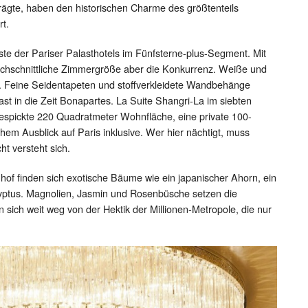
ägte, haben den historischen Charme des größtenteils
t.
ste der Pariser Palasthotels im Fünfsterne-plus-Segment. Mit
rchschnittliche Zimmergröße aber die Konkurrenz. Weiße und
. Feine Seidentapeten und stoffverkleidete Wandbehänge
st in die Zeit Bonapartes. La Suite Shangri-La im siebten
espickte 220 Quadratmeter Wohnfläche, eine private 100-
hem Ausblick auf Paris inklusive. Wer hier nächtigt, muss
t versteht sich.
hof finden sich exotische Bäume wie ein japanischer Ahorn, ein
ptus. Magnolien, Jasmin und Rosenbüsche setzen die
 sich weit weg von der Hektik der Millionen-Metropole, die nur