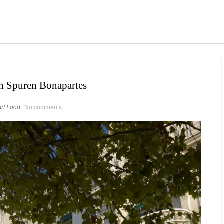
en Spuren Bonapartes
rt
Food
No comments