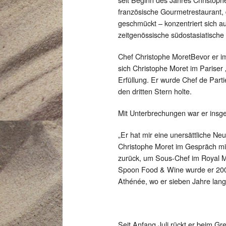
französische Gourmetrestaurant, 
geschmückt – konzentriert sich au
zeitgenössische südostasiatische 
Chef Christophe MoretBevor er im
sich Christophe Moret im Pariser 
Erfüllung. Er wurde Chef de Part
den dritten Stern holte.
Mit Unterbrechungen war er insge
„Er hat mir eine unersättliche Neu
Christophe Moret im Gespräch mi
zurück, um Sous-Chef im Royal 
Spoon Food & Wine wurde er 200
Athénée, wo er sieben Jahre lang 
Seit Anfang Juli rückt er beim 