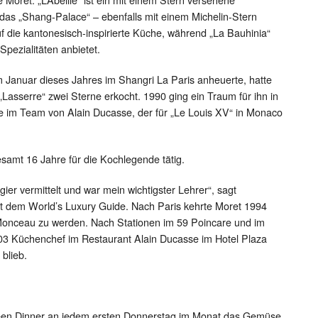
das „Shang-Palace“ – ebenfalls mit einem Michelin-Stern
f die kantonesisch-inspirierte Küche, während „La Bauhinia“
Spezialitäten anbietet.
 Januar dieses Jahres im Shangri La Paris anheuerte, hatte
„Lasserre“ zwei Sterne erkocht. 1990 ging ein Traum für ihn in
ie im Team von Alain Ducasse, der für „Le Louis XV“ in Monaco
samt 16 Jahre für die Kochlegende tätig.
gier vermittelt und war mein wichtigster Lehrer“, sagt
t dem World’s Luxury Guide. Nach Paris kehrte Moret 1994
Monceau zu werden. Nach Stationen im 59 Poincare und im
3 Küchenchef im Restaurant Alain Ducasse im Hotel Plaza
blieb.
Green Dinner an jedem ersten Donnerstag im Monat das Gemüse