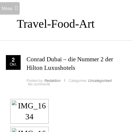
Menu
Travel-Food-Art
2
Conrad Dubai – die Nummer 2 der
Okt.
Hilton Luxushotels
Posted by:
Redaktion
Categories:
Uncategorised
No comments