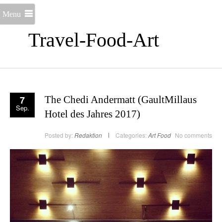
Menu
Travel-Food-Art
7
The Chedi Andermatt (GaultMillaus
Sep.
Hotel des Jahres 2017)
Posted by:
Redaktion
Categories:
Art
Food
No comments