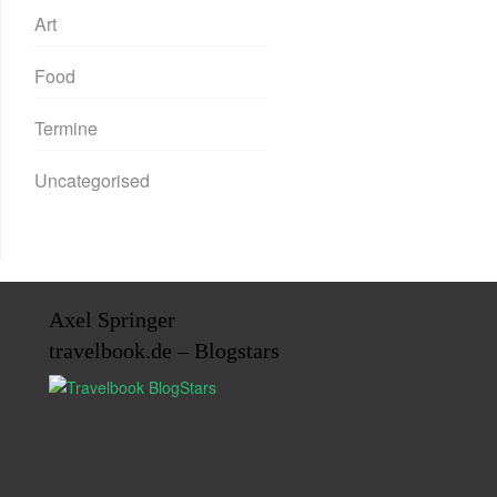
Art
Food
Termine
Uncategorised
Axel Springer
travelbook.de – Blogstars