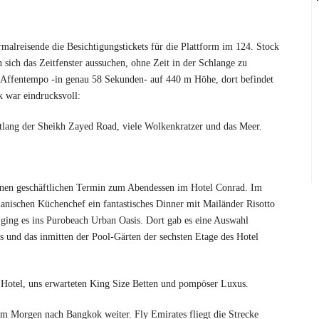
rmalreisende die Besichtigungstickets für die Plattform im 124. Stock
 sich das Zeitfenster aussuchen, ohne Zeit in der Schlange zu
m Affentempo -in genau 58 Sekunden- auf 440 m Höhe, dort befindet
k war eindrucksvoll:
tlang der Sheikh Zayed Road, viele Wolkenkratzer und das Meer.
einen geschäftlichen Termin zum Abendessen im Hotel Conrad. Im
ianischen Küchenchef ein fantastisches Dinner mit Mailänder Risotto
ging es ins Purobeach Urban Oasis. Dort gab es eine Auswahl
ils und das inmitten der Pool-Gärten der sechsten Etage des Hotel
 Hotel, uns erwarteten King Size Betten und pompöser Luxus.
 am Morgen nach Bangkok weiter. Fly Emirates fliegt die Strecke