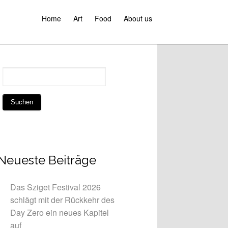
Home
Art
Food
About us
Neueste Beiträge
Das Sziget Festival 2026
schlägt mit der Rückkehr des
Day Zero ein neues Kapitel
auf