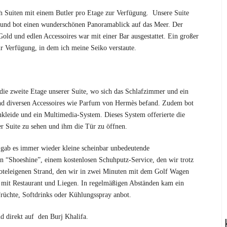
ch Suiten mit einem Butler pro Etage zur Verfügung. Unsere Suite
und bot einen wunderschönen Panoramablick auf das Meer. Der
ld und edlen Accessoires war mit einer Bar ausgestattet. Ein großer
zur Verfügung, in dem ich meine Seiko verstaute.
die zweite Etage unserer Suite, wo sich das Schlafzimmer und ein
nd diversen Accessoires wie Parfum von Hermès befand. Zudem bot
kleide und ein Multimedia-System. Dieses System offerierte die
r Suite zu sehen und ihm die Tür zu öffnen.
 gab es immer wieder kleine scheinbar unbedeutende
n “Shoeshine”, einem kostenlosen Schuhputz-Service, den wir trotz
oteleigenen Strand, den wir in zwei Minuten mit dem Golf Wagen
ar mit Restaurant und Liegen. In regelmäßigen Abständen kam ein
Früchte, Softdrinks oder Kühlungsspray anbot.
nd direkt auf den Burj Khalifa.