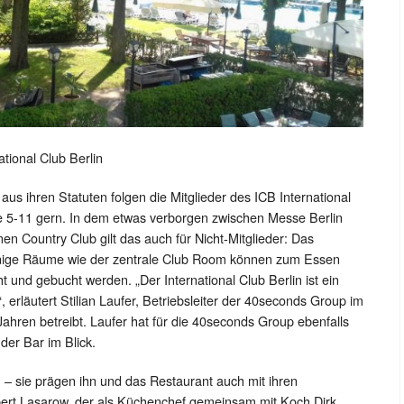
tional Club Berlin
aus ihren Statuten folgen die Mitglieder des ICB International
ee 5-11 gern. In dem etwas verborgen zwischen Messe Berlin
n Country Club gilt das auch für Nicht-Mitglieder: Das
inige Räume wie der zentrale Club Room können zum Essen
und gebucht werden. „Der International Club Berlin ist ein
, erläutert Stilian Laufer, Betriebsleiter der 40seconds Group im
 Jahren betreibt. Laufer hat für die 40seconds Group ebenfalls
er Bar im Blick.
 – sie prägen ihn und das Restaurant auch mit ihren
bert Lasarow, der als Küchenchef gemeinsam mit Koch Dirk