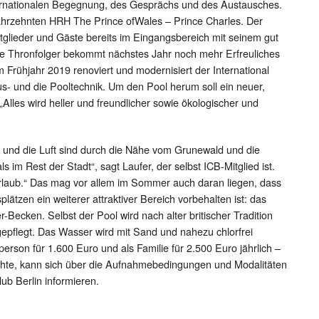
ernationalen Begegnung, des Gesprächs und des Austausches.
Jahrzehnten HRH The Prince ofWales – Prince Charles. Der
tglieder und Gäste bereits im Eingangsbereich mit seinem gut
che Thronfolger bekommt nächstes Jahr noch mehr Erfreuliches
 Frühjahr 2019 renoviert und modernisiert der International
s- und die Pooltechnik. Um den Pool herum soll ein neuer,
„Alles wird heller und freundlicher sowie ökologischer und
ma und die Luft sind durch die Nähe vom Grunewald und die
 im Rest der Stadt“, sagt Laufer, der selbst ICB-Mitglied ist.
zurlaub.“ Das mag vor allem im Sommer auch daran liegen, dass
lätzen ein weiterer attraktiver Bereich vorbehalten ist: das
ecken. Selbst der Pool wird nach alter britischer Tradition
epflegt. Das Wasser wird mit Sand und nahezu chlorfrei
elperson für 1.600 Euro und als Familie für 2.500 Euro jährlich –
hte, kann sich über die Aufnahmebedingungen und Modalitäten
lub Berlin informieren.