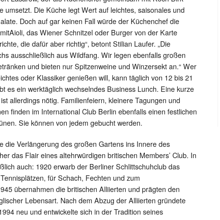
umsetzt. Die Küche legt Wert auf leichtes, saisonales und
late. Doch auf gar keinen Fall würde der Küchenchef die
mitAioli, das Wiener Schnitzel oder Burger von der Karte
te, die dafür aber richtig“, betont Stilian Laufer. „Die
hs ausschließlich aus Wildfang. Wir legen ebenfalls großen
etränken und bieten nur Spitzenweine und Winzersekt an.“ Wer
chtes oder Klassiker genießen will, kann täglich von 12 bis 21
ibt es ein werktäglich wechselndes Business Lunch. Eine kurze
st allerdings nötig. Familienfeiern, kleinere Tagungen und
 finden im International Club Berlin ebenfalls einen festlichen
ünen. Sie können von jedem gebucht werden.
 die Verlängerung des großen Gartens ins Innere des
er das Flair eines altehrwürdigen britischen Members’ Club. In
eßlich auch: 1920 erwarb der Berliner Schlittschuhclub das
 Tennisplätzen, für Schach, Fechten und zum
 1945 übernahmen die britischen Alliierten und prägten den
 englischer Lebensart. Nach dem Abzug der Alliierten gründete
 1994 neu und entwickelte sich in der Tradition seines