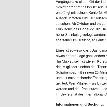
Vorgängers zu einem Ort der int
Schirmherr ehrenhalber ist seit 
empfängt mit seinem Konterfei Mi
ausgeleuchteten Bild. Der britis
zu sehen: Ab Oktober und bis zum
Club Berlin das Gebäude, die Hau
heller Steinbelag verlegt werden. 
sparsamer im Betrieb“, so Laufer.
Eines ist sowieso klar: „Das Kli
etwas höhere Lage ganz anders als
„Im Club zu sein ist wie ein Kur
den Mitgliedern neben den Tennisp
Schwimmbad mit seinem 25-Meter-B
und mit entsprechender Technik g
gefiltert. Wer Mitglied – als Einz
werden und den Pool nutzen möc
im Sekretariat des International C
Informationen und Buchung: