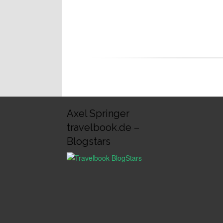
Axel Springer
travelbook.de –
Blogstars