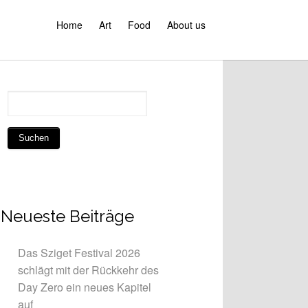
Home
Art
Food
About us
Neueste Beiträge
Das Sziget Festival 2026
schlägt mit der Rückkehr des
Day Zero ein neues Kapitel
auf