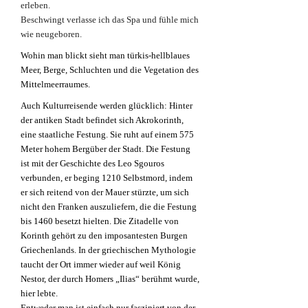
erleben.
Beschwingt verlasse ich das Spa und fühle mich
wie neugeboren.
Wohin man blickt sieht man türkis-hellblaues
Meer, Berge, Schluchten und die Vegetation des
Mittelmeerraumes.
Auch Kulturreisende werden glücklich: Hinter
der antiken Stadt befindet sich Akrokorinth,
eine staatliche Festung. Sie ruht auf einem 575
Meter hohem Bergüber der Stadt. Die Festung
ist mit der Geschichte des Leo Sgouros
verbunden, er beging 1210 Selbstmord, indem
er sich reitend von der Mauer stürzte, um sich
nicht den Franken auszuliefern, die die Festung
bis 1460 besetzt hielten. D
ie Zitadelle von
Korinth gehört zu den imposantesten Burgen
Griechenlands. In der griechischen Mythologie
taucht der Ort immer wieder auf weil König
Nestor, der durch Homers „Ilias“ berühmt wurde,
hier lebte.
Entweder man ist einfach nur fasziniert von der