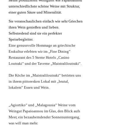
Heute produzieren Weingüter wie
Papaioannou
unterschiedlichste schöne Weine
mit Struktur,
einer guten Säure und Mineralität.
Sie veranschaulichen einfach wie sehr Griechen
ihren Wein genießen und lieben.
Selbstredend sind sie ein perfekter
Speisebegleiter.
Eine genussvolle Hommage an griechische
Esskultur erlebten wir im „Fine Dining“
Restaurant des 5 Sterne Hotels „Casino
Loutraki“ und der Taverne „Maistraliloutraki“.
Die Köche im „Maistraliloutraki“ betörten uns
in ihrem pittoresken Lokal mit „brutal,
lokalem“ Essen und Wein.
„Agiortiko“ und „Malagousia“ Weine vom
Weingut Papaioannou im Glas, den Blick aufs
Meer, ein bezauberndender Sonnenuntergang,
was will man mehr.