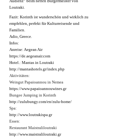
Audienz“ beim netten Bürgermeister von
Loutraki.
Fazit: Korinth ist wunderschön und wirklich zu
empfehlen,
perfekt für Kulturreisende und
Familien.
Adio, Greece.
Infos:
Anreise: Aegean Air
https://de.aegeanair.com
Hotel.: Mantas in Loutraki
http://mantashotels.gr/index.php
Aktivitäten:
Weingut Papaioannou in Nemea
https://www.papaioannouwines.gr
Bungee Jumping in Korinth
http://zulubungy.com/en/zulu-home/
Spa:
http://www.loutrakispa.gr
Essen:
Restaurant Maistraliloutraki
http://www.maistraliloutraki.gr