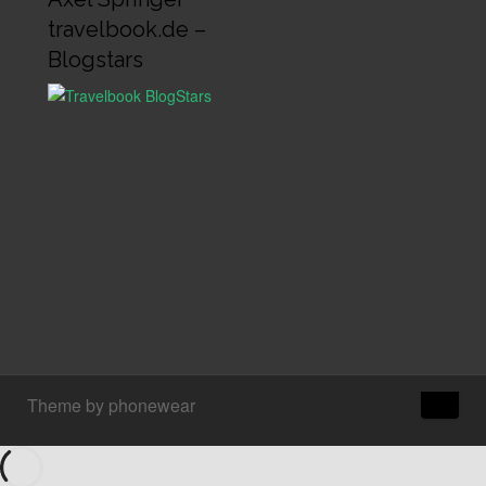
travelbook.de –
Blogstars
↑
Theme by phonewear