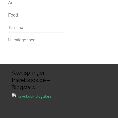
Art
Food
Termine
Uncategorised
Axel Springer
travelbook.de –
Blogstars