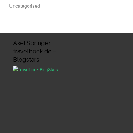
Uncategorised
Axel Springer
travelbook.de –
Blogstars