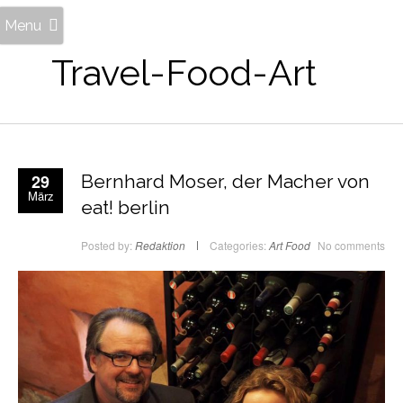
Menu
Travel-Food-Art
29
Bernhard Moser, der Macher von
März
eat! berlin
Posted by:
Redaktion
Categories:
Art
Food
No comments