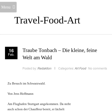
Menu
Travel-Food-Art
16
Traube Tonbach – Die kleine, feine
Feb.
Welt am Wald
Posted by:
Redaktion
Categories:
Art
Food
No comments
Zu Besuch im Schwarzwald.
Von Jens Hoffmann
Am Flughafen Stuttgart angekommen. Da steht
auch schon der Chauffeur bereit, er lächelt