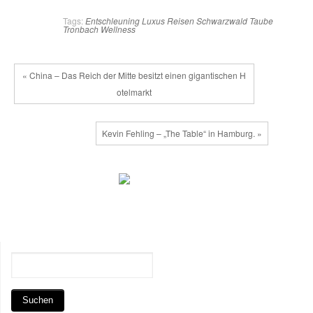
Tags:
Entschleuning
Luxus
Reisen
Schwarzwald
Taube
Tronbach
Wellness
« China – Das Reich der Mitte besitzt einen gigantischen H
otelmarkt
Kevin Fehling – „The Table“ in Hamburg. »