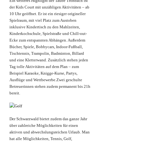
Ein weiteres Highlight der Taube Tronbach ist
der Kids Court mit unzähligen Aktivitäten – ab
10 Uhr geöffnet. Er ist ein riesiger origineller
Spielraum, mit viel Platz zum Austoben
inklusive Kindertisch zu den Mahlzeiten,
Kinderkochschule, Spielstraße und Chill-out-
Ecke zum entspannten Abhängen. Außerdem
Bücher, Spiele, Bobbycars, Indoor-Fußball,
Tischtennis, Trampolin, Badminton, Billard
und eine Kletterwand. Zusätzlich stehen jeden
Tag tolle Aktivitäten auf dem Plan – zum
Beispiel Karaoke, Knigge-Kurse, Partys,
Ausflüge und Wettbewerbe.Zwei geschulte
Betreuerinnen stehen zudem permanent bis 21h
bereit.
Der Schwarzwald bietet zudem das ganze Jahr
über zahlreiche Möglichkeiten für einen
aktiven und abwechslungsreichen Urlaub. Man
hat alle Möglichkeiten, Tennis, Golf,