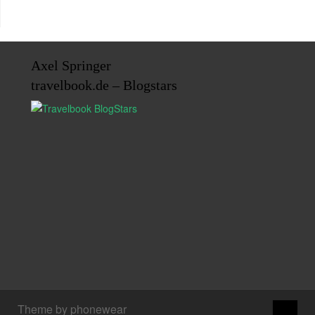
Axel Springer
travelbook.de – Blogstars
↑
Theme by phonewear