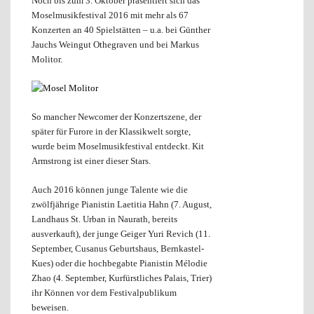
Noch bis zum 3. Oktober präsentiert sich das
Moselmusikfestival 2016 mit mehr als 67
Konzerten an 40 Spielstätten – u.a. bei Günther
Jauchs Weingut Othegraven und bei Markus
Molitor.
So mancher Newcomer der Konzertszene, der
später für Furore in der Klassikwelt sorgte,
wurde beim Moselmusikfestival entdeckt. Kit
Armstrong ist einer dieser Stars.
Auch 2016 können junge Talente wie die
zwölfjährige Pianistin Laetitia Hahn (7. August,
Landhaus St. Urban in Naurath, bereits
ausverkauft), der junge Geiger Yuri Revich (11.
September, Cusanus Geburtshaus, Bernkastel-
Kues) oder die hochbegabte Pianistin Mélodie
Zhao (4. September, Kurfürstliches Palais, Trier)
ihr Können vor dem Festivalpublikum
beweisen.