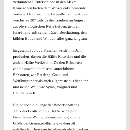
verbundenen Unterschiede in den Mikro-
Klimazonen bieten dem Winzer entscheidende
Vorteile. Denn wenn im Tal heiße Temperaturen
von bis zu 38° Celsius die Trauben im August
zur physiologischen Reife treiben, geht am
Haardtrand, mit seiner frühen Beschattung, den
kühlen Böden und Winden, alles ganz langsam.
Insgesamt 800.000 Flaschen werden im Jahr
produziert, davon die Hälfte Rotweine und die
andere Hälfte Weißweine. Zu den Rebsorten
zählen sowohl heimische, autochthone
Rebsorten, wie Riesling, Grau- und
Weißburgunder als auch zugereiste aus der alten
und neuen Welt, wie Syrah, Viognier und
Blaufränkisch.
Bleibt noch die Frage der Bewirtschaftung:
Trotz der Größe von 92 Hektar wird jede
Parzelle des Weingutes unabhängig von der
Größe der Gesamtrebfläche und dem oft
anfallenden Berg von Arbeiten als ein Einzelnes