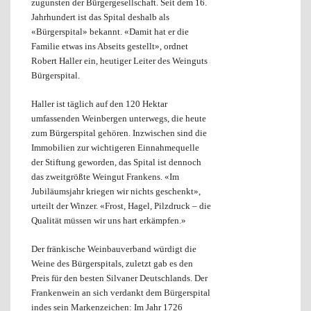
zugunsten der Bürgergesellschaft. Seit dem 16.
Jahrhundert ist das Spital deshalb als
«Bürgerspital» bekannt. «Damit hat er die
Familie etwas ins Abseits gestellt», ordnet
Robert Haller ein, heutiger Leiter des Weinguts
Bürgerspital.
Haller ist täglich auf den 120 Hektar
umfassenden Weinbergen unterwegs, die heute
zum Bürgerspital gehören. Inzwischen sind die
Immobilien zur wichtigeren Einnahmequelle
der Stiftung geworden, das Spital ist dennoch
das zweitgrößte Weingut Frankens. «Im
Jubiläumsjahr kriegen wir nichts geschenkt»,
urteilt der Winzer. «Frost, Hagel, Pilzdruck – die
Qualität müssen wir uns hart erkämpfen.»
Der fränkische Weinbauverband würdigt die
Weine des Bürgerspitals, zuletzt gab es den
Preis für den besten Silvaner Deutschlands. Der
Frankenwein an sich verdankt dem Bürgerspital
indes sein Markenzeichen: Im Jahr 1726