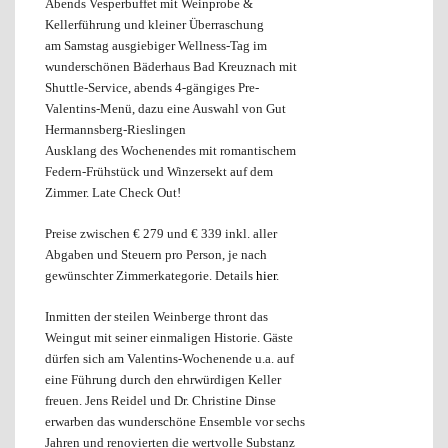
Abends Vesperbuffet mit Weinprobe &
Kellerführung und kleiner Überraschung
am Samstag ausgiebiger Wellness-Tag im
wunderschönen Bäderhaus Bad Kreuznach mit
Shuttle-Service, abends 4-gängiges Pre-
Valentins-Menü, dazu eine Auswahl von Gut
Hermannsberg-Rieslingen
Ausklang des Wochenendes mit romantischem
Federn-Frühstück und Winzersekt auf dem
Zimmer. Late Check Out!
Preise zwischen € 279 und € 339 inkl. aller
Abgaben und Steuern pro Person, je nach
gewünschter Zimmerkategorie. Details
hier
.
Inmitten der steilen Weinberge thront das
Weingut mit seiner einmaligen Historie. Gäste
dürfen sich am Valentins-Wochenende u.a. auf
eine Führung durch den ehrwürdigen Keller
freuen. Jens Reidel und Dr. Christine Dinse
erwarben das wunderschöne Ensemble vor sechs
Jahren und renovierten die wertvolle Substanz