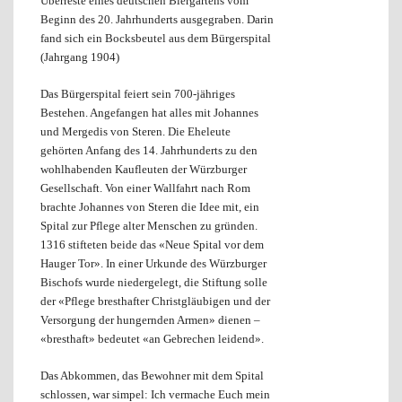
Überreste eines deutschen Biergartens vom
Beginn des 20. Jahrhunderts ausgegraben. Darin
fand sich ein Bocksbeutel aus dem Bürgerspital
(Jahrgang 1904)
Das Bürgerspital feiert sein 700-jähriges
Bestehen. Angefangen hat alles mit Johannes
und Mergedis von Steren. Die Eheleute
gehörten Anfang des 14. Jahrhunderts zu den
wohlhabenden Kaufleuten der Würzburger
Gesellschaft. Von einer Wallfahrt nach Rom
brachte Johannes von Steren die Idee mit, ein
Spital zur Pflege alter Menschen zu gründen.
1316 stifteten beide das «Neue Spital vor dem
Hauger Tor». In einer Urkunde des Würzburger
Bischofs wurde niedergelegt, die Stiftung solle
der «Pflege bresthafter Christgläubigen und der
Versorgung der hungernden Armen» dienen –
«bresthaft» bedeutet «an Gebrechen leidend».
Das Abkommen, das Bewohner mit dem Spital
schlossen, war simpel: Ich vermache Euch mein