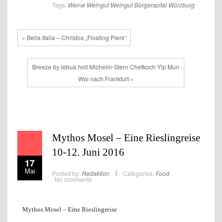
Tags:
Weine
Weingut
Weingut Bürgerspital
Würzburg
« Bella Italia – Christos „Floating Piers“
Breeze by lebua holt Michelin-Stern Chefkoch Yip Mun
Wai nach Frankfurt »
Mythos Mosel – Eine Rieslingreise
10-12. Juni 2016
17
Mai
Posted by:
Redaktion
Categories:
Food
No comments
Mythos Mosel – Eine Rieslingreise