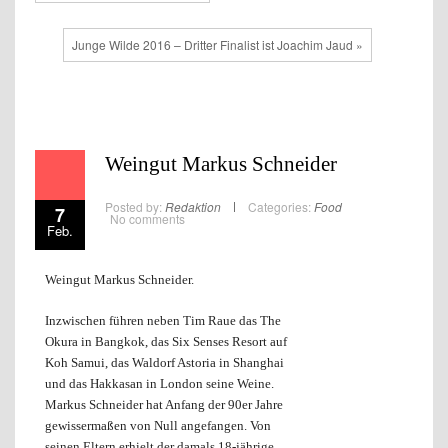
Junge Wilde 2016 – Dritter Finalist ist Joachim Jaud »
Weingut Markus Schneider
Posted by:
Redaktion
Categories:
Food
7
No comments
Feb.
Weingut Markus Schneider.
Inzwischen führen neben Tim Raue das The
Okura in Bangkok, das Six Senses Resort auf
Koh Samui, das Waldorf Astoria in Shanghai
und das Hakkasan in London seine Weine.
Markus Schneider hat Anfang der 90er Jahre
gewissermaßen von Null angefangen. Von
seinen Eltern erhielt der damals 18-jährige