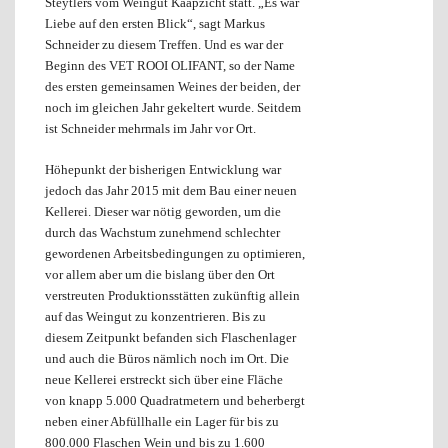
Steytlers vom Weingut Kaapzicht statt. „Es war
Liebe auf den ersten Blick“, sagt Markus
Schneider zu diesem Treffen. Und es war der
Beginn des VET ROOI OLIFANT, so der Name
des ersten gemeinsamen Weines der beiden, der
noch im gleichen Jahr gekeltert wurde. Seitdem
ist Schneider mehrmals im Jahr vor Ort.
Höhepunkt der bisherigen Entwicklung war
jedoch das Jahr 2015 mit dem Bau einer neuen
Kellerei. Dieser war nötig geworden, um die
durch das Wachstum zunehmend schlechter
gewordenen Arbeitsbedingungen zu optimieren,
vor allem aber um die bislang über den Ort
verstreuten Produktionsstätten zukünftig allein
auf das Weingut zu konzentrieren. Bis zu
diesem Zeitpunkt befanden sich Flaschenlager
und auch die Büros nämlich noch im Ort. Die
neue Kellerei erstreckt sich über eine Fläche
von knapp 5.000 Quadratmetern und beherbergt
neben einer Abfüllhalle ein Lager für bis zu
800.000 Flaschen Wein und bis zu 1.600