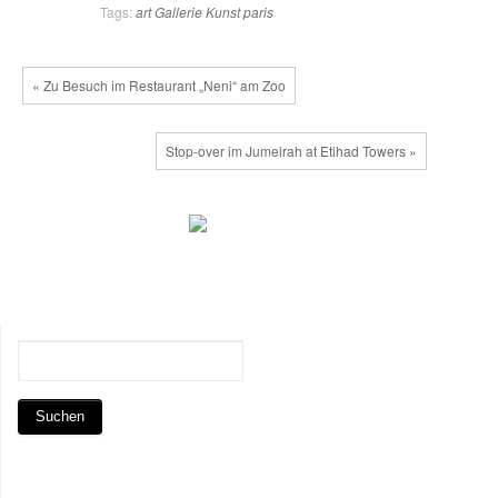
Tags:
art
Gallerie
Kunst
paris
« Zu Besuch im Restaurant „Neni“ am Zoo
Stop-over im Jumeirah at Etihad Towers »