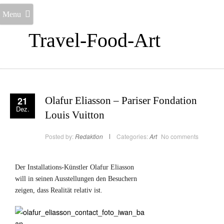
Menu
Travel-Food-Art
21
Olafur Eliasson – Pariser Fondation
Dez.
Louis Vuitton
Posted by:
Redaktion
Categories:
Art
No comments
Der Installations-Künstler Olafur Eliasson
will in seinen Ausstellungen den Besuchern
zeigen, dass Realität relativ ist.