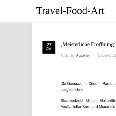
Travel-Food-Art
27
‚Meisterliche Eröffnung‘ 
Okt.
Posted by:
Redaktion
Categories:
Die Genusskulturförderin Ramon
ausgezeichnet
Staatssekretär Michael Biel eröff
Festivalleiter Bernhard Moser die 