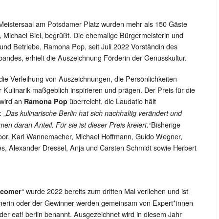
m Meistersaal am Potsdamer Platz wurden mehr als 150 Gäste
, Michael Biel, begrüßt. Die ehemalige Bürgermeisterin und
 und Betriebe, Ramona Pop, seit Juli 2022 Vorständin des
andes, erhielt die Auszeichnung Förderin der Genusskultur.
die Verleihung von Auszeichnungen, die Persönlichkeiten
Kulinarik maßgeblich inspirieren und prägen. Der Preis für die
 wird an
überreicht, die Laudatio hält
Ramona Pop
: „
Das kulinarische Berlin hat sich nachhaltig verändert und
Bisherige
daran Anteil. Für sie ist dieser Preis kreiert.“
Moor, Karl Wannemacher, Michael Hoffmann, Guido Wegner,
s, Alexander Dressel, Anja und Carsten Schmidt sowie Herbert
“ wurde 2022 bereits zum dritten Mal verliehen und ist
ewcomer
innerin oder der Gewinner werden gemeinsam von Expert*innen
der eat! berlin benannt. Ausgezeichnet wird in diesem Jahr