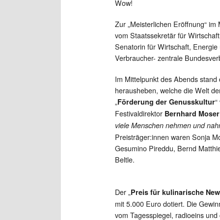
Wow!
Zur „Meisterlichen Eröffnung“ i
vom Staatssekretär für Wirtschaft
Senatorin für Wirtschaft, Energie
Verbraucher- zentrale Bundesverb
Im Mittelpunkt des Abends stand 
herausheben, welche die Welt der 
„
“
Förderung der Genusskultur
Festivaldirektor
Bernhard Moser
viele Menschen nehmen und nahmen 
Preisträger:innen waren Sonja 
Gesumino Pireddu, Bernd Matthie
Beltle.
Der „
Preis für kulinarische N
mit 5.000 Euro dotiert. Die Gew
vom Tagesspiegel, radioeins und 