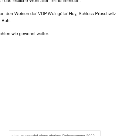
 das leibliche Wohl aller Teilnehmenden.
von den Weinen der VDP.Weingüter Hey, Schloss Proschwitz –
 Buhl.
chten wie gewohnt weiter.
alltours erwartet einen starken Reisesommer 2023 »