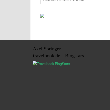
Axel Springer
travelbook.de – Blogstars