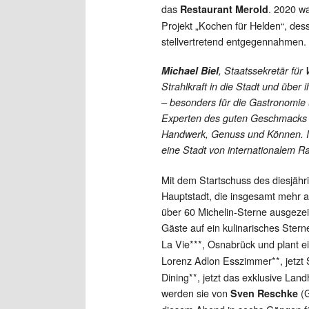
das
. 2020 w
Restaurant Merold
Projekt „Kochen für Helden“, dess
stellvertretend entgegennahmen.
Michael Biel
, Staatssekretär für 
Strahlkraft in die Stadt und über 
– besonders für die Gastronomie 
Experten des guten Geschmacks u
Handwerk, Genuss und Können. Ih
eine Stadt von internationalem Ra
Mit dem Startschuss des diesjähr
Hauptstadt, die insgesamt mehr a
über 60 Michelin-Sterne ausgezeic
Gäste auf ein kulinarisches Ster
La Vie***, Osnabrück und plant ei
Lorenz Adlon Esszimmer**, jetzt
Dining**, jetzt das exklusive Lan
werden sie von
(G
Sven Reschke