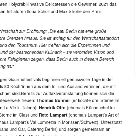
aren Holycrab!-Invasive Delicatessen die Gewinner, 2021 das
en Initiatoren Ilona Scholl und Max Strohe den Preis
Wirtschaft zur Eröffnung: „Die eat! Berlin hat eine große
ihre Grenzen hinaus. Sie ist wichtig für den Wirtschaftsstandort
und den Tourismus. Hier treffen sich die Expertinnen und
nd der bestechenden Kulinarik – sie verbinden Vision und
re Fähigkeiten zeigen, dass Berlin auch in diesem Bereich
ng ist.“
igen Gourmetfestivals beginnen elf genussvolle Tage in der
ls 80 Köch*innen aus dem In- und Ausland vereinen, die mit
hnet sind.Bereits zur Auftaktveranstaltung können sich die
nefeuerwerk freuen:
(er kochte drei Sterne im
Thomas Bühner
n La Vie in Taipeh),
(ehemals Küchenchef im
Hendrik Otto
 Sterne im Glas) und
(ehemals Lampart’s Art of
Reto Lampart
dhaus Lampart’s Val Lumnezia in Morissen/Schweiz). Unterstützt
ans und Gar, Catering Berlin) und sorgen gemeinsam an