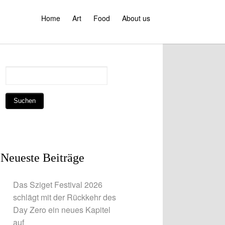
Home
Art
Food
About us
Neueste Beiträge
Das Sziget Festival 2026
schlägt mit der Rückkehr des
Day Zero ein neues Kapitel
auf