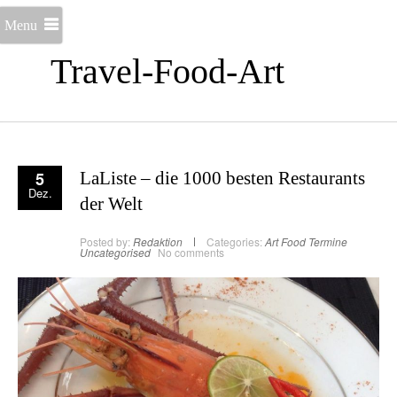
Menu
Travel-Food-Art
5
LaListe – die 1000 besten Restaurants
Dez.
der Welt
Posted by:
Redaktion
Categories:
Art
Food
Termine
Uncategorised
No comments