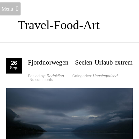
Menu
Travel-Food-Art
26
Fjordnorwegen – Seelen-Urlaub extrem
Sep.
Posted by:
Redaktion
Categories:
Uncategorised
No comments