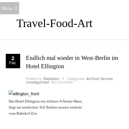
Menu
Travel-Food-Art
2
Endlich mal wieder in West-Berlin im
Feb.
Hotel Ellington
Posted by:
Redaktion
Categories:
Art
Food
Termine
Uncategorised
No comments
Das Hotel Ellington ein schönes 4-Sterne-Haus,
liegt im westlichen Teil Berlins unweit entfernt
vom Bahnhof Zoo.