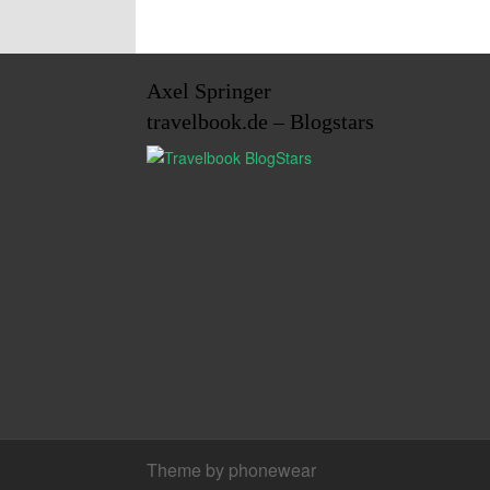
Axel Springer
travelbook.de – Blogstars
Theme by phonewear