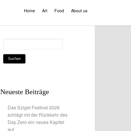
Home
Art
Food
About us
Neueste Beiträge
Das Sziget Festival 2026
schlägt mit der Rückkehr des
Day Zero ein neues Kapitel
auf