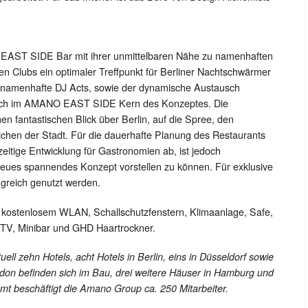
e EAST SIDE Bar mit ihrer unmittelbaren Nähe zu namenhaften
n Clubs ein optimaler Treffpunkt für Berliner Nachtschwärmer
 namenhafte DJ Acts, sowie der dynamische Austausch
auch im AMANO EAST SIDE Kern des Konzeptes. Die
nen fantastischen Blick über Berlin, auf die Spree, den
hen der Stadt. Für die dauerhafte Planung des Restaurants
itige Entwicklung für Gastronomien ab, ist jedoch
n neues spannendes Konzept vorstellen zu können. Für exklusive
greich genutzt werden.
t kostenlosem WLAN, Schallschutzfenstern, Klimaanlage, Safe,
t TV, Minibar und GHD Haartrockner.
zehn Hotels, acht Hotels in Berlin, eins in Düsseldorf sowie
don befinden sich im Bau, drei weitere Häuser in Hamburg und
t beschäftigt die Amano Group ca. 250 Mitarbeiter.