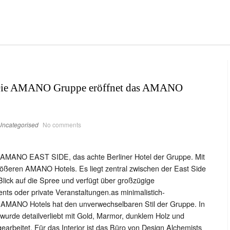
– Die AMANO Gruppe eröffnet das AMANO
Uncategorised
No comments
AMANO EAST SIDE, das achte Berliner Hotel der Gruppe. Mit
ößeren AMANO Hotels. Es liegt zentral zwischen der East Side
lick auf die Spree und verfügt über großzügige
ts oder private Veranstaltungen.as minimalistich-
n AMANO Hotels hat den unverwechselbaren Stil der Gruppe. In
urde detailverliebt mit Gold, Marmor, dunklem Holz und
arbeitet. Für das Interior ist das Büro von Design Alchemists