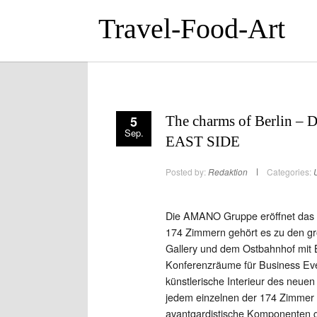
Travel-Food-Art
5
The charms of Berlin 
Sep.
EAST SIDE
Posted by:
Redaktion
Categories:
Die AMANO Gruppe eröffnet das 
174 Zimmern gehört es zu den gr
Gallery und dem Ostbahnhof mit B
Konferenzräume für Business Even
künstlerische Interieur des neue
jedem einzelnen der 174 Zimmer w
avantgardistische Komponenten ge