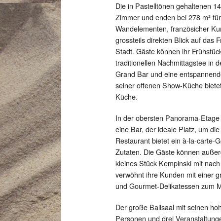
Die in Pastelltönen gehaltenen 1
Zimmer und enden bei 278 m² für 
Wandelementen, französicher Ku
grossteils direkten Blick auf das
Stadt. Gäste können ihr Frühstü
traditionellen Nachmittagstee in
Grand Bar und eine entspannende
seiner offenen Show-Küche bietet
Küche.
In der obersten Panorama-Etage b
eine Bar, der ideale Platz, um d
Restaurant bietet ein à-la-carte
Zutaten. Die Gäste können außer
kleines Stück Kempinski mit nac
verwöhnt ihre Kunden mit einer 
und Gourmet-Delikatessen zum 
Der große Ballsaal mit seinen ho
Personen und drei Veranstaltunge