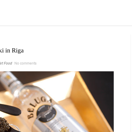
i in Riga
rt
Food
No comments