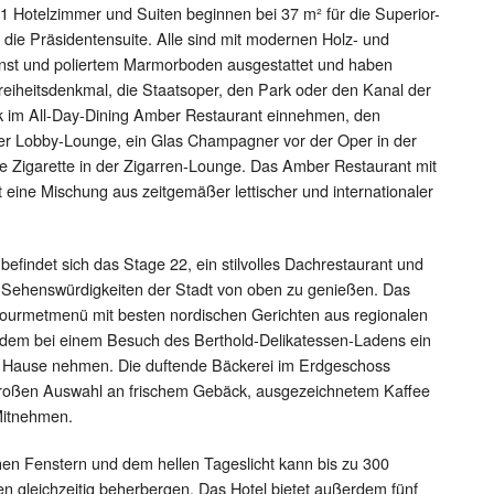
41 Hotelzimmer und Suiten beginnen bei 37 m² für die Superior-
die Präsidentensuite. Alle sind mit modernen Holz- und
nst und poliertem Marmorboden ausgestattet und haben
 Freiheitsdenkmal, die Staatsoper, den Park oder den Kanal der
ck im All-Day-Dining Amber Restaurant einnehmen, den
 der Lobby-Lounge, ein Glas Champagner vor der Oper in der
 Zigarette in der Zigarren-Lounge. Das Amber Restaurant mit
 eine Mischung aus zeitgemäßer lettischer und internationaler
efindet sich das Stage 22, ein stilvolles Dachrestaurant und
ie Sehenswürdigkeiten der Stadt von oben zu genießen. Das
-Gourmetmenü mit besten nordischen Gerichten aus regionalen
dem bei einem Besuch des Berthold-Delikatessen-Ladens ein
h Hause nehmen. Die duftende Bäckerei im Erdgeschoss
großen Auswahl an frischem Gebäck, ausgezeichnetem Kaffee
Mitnehmen.
hen Fenstern und dem hellen Tageslicht kann bis zu 300
n gleichzeitig beherbergen. Das Hotel bietet außerdem fünf