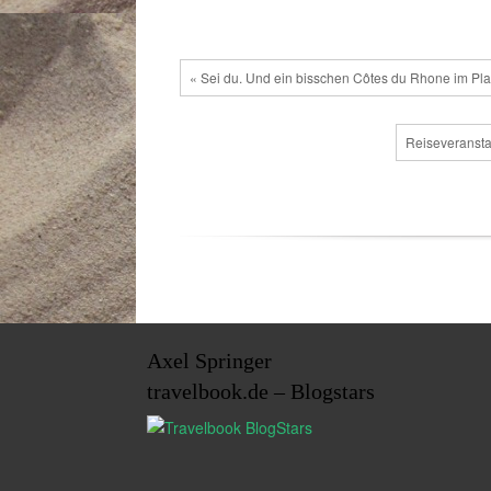
« Sei du. Und ein bisschen Côtes du Rhone im Pla
Reiseveransta
Axel Springer
travelbook.de – Blogstars