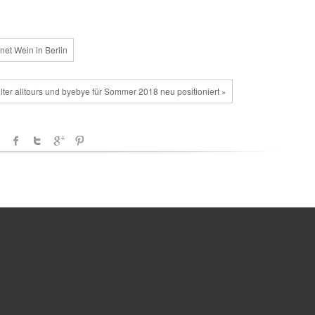
net Wein in Berlin
lter alltours und byebye für Sommer 2018 neu positioniert »