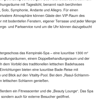
echungsräume mit Tageslicht, benannt nach berühmten
, Solo, Symphonie, Andante und Allegro. Für einen
 privatere Atmosphäre können Gäste den VIP-Raum des
r mit bodentiefen Fenstern, eigener Terrasse und jeder Menge
ierge- und Parkservice rund um die Uhr können dazugebucht
Untergeschoss das Kempinski-Spa – eine luxuriöse 1300 m²
ehandlungsräumen, einem Doppelbehandlungsraum und der
ach dem Vorbild des traditionellen lettischen Badehauses
Einrichtungen bieten eine luxuriöse Bade-Reise mit
und Blick auf den Vitality-Pool. Bei dem „Rasul-Schlamm-
en lettischen Schlamm genießen.
ßerdem ein Fitnesscenter und die „Beauty Lounge“. Das Spa
te, sondern auch für externe Besucher geöffnet.