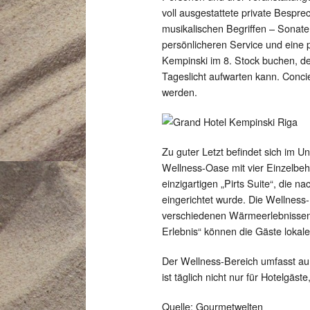
voll ausgestattete private Bespr
musikalischen Begriffen – Sonate
persönlicheren Service und eine
Kempinski im 8. Stock buchen, de
Tageslicht aufwarten kann. Conc
werden.
Zu guter Letzt befindet sich im 
Wellness-Oase mit vier Einzelb
einzigartigen „Pirts Suite“, die n
eingerichtet wurde. Die Wellness-
verschiedenen Wärmeerlebnissen 
Erlebnis“ können die Gäste lokal
Der Wellness-Bereich umfasst au
ist täglich nicht nur für Hotelgäs
Quelle: Gourmetwelten