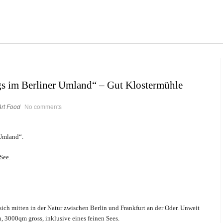
s im Berliner Umland“ – Gut Klostermühle
rt
Food
No comments
 Umland“.
See.
sich mitten in der Natur zwischen Berlin und Frankfurt an der Oder. Unweit
n, 3000qm gross, inklusive eines feinen Sees.