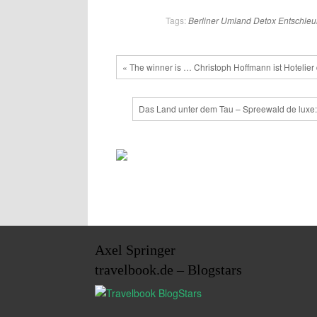
Tags:
Berliner Umland
Detox
Entschleu
« The winner is … Christoph Hoffmann ist Hotelier
Das Land unter dem Tau – Spreewald de luxe: 
Axel Springer
travelbook.de – Blogstars