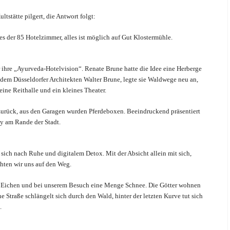
tstätte pilgert, die Antwort folgt:
es der 85 Hotelzimmer, alles ist möglich auf Gut Klostermühle.
 ihre „Ayurveda-Hotelvision“. Renate Brune hatte die Idee eine Herberge
em Düsseldorfer Architekten Walter Brune, legte sie Waldwege neu an,
eine Reithalle und ein kleines Theater.
urück, aus den Garagen wurden Pferdeboxen. Beeindruckend präsentiert
y am Rande der Stadt.
sich nach Ruhe und digitalem Detox. Mit der Absicht allein mit sich,
hten wir uns auf den Weg.
rn, Eichen und bei unserem Besuch eine Menge Schnee. Die Götter wohnen
 Straße schlängelt sich durch den Wald, hinter der letzten Kurve tut sich
.