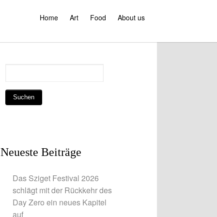
Home
Art
Food
About us
Neueste Beiträge
Das Sziget Festival 2026
schlägt mit der Rückkehr des
Day Zero ein neues Kapitel
auf