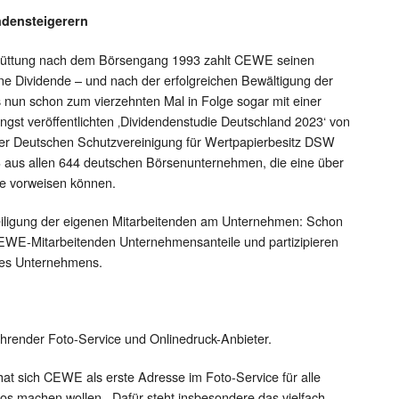
densteigerern
chüttung nach dem Börsengang 1993 zahlt CEWE seinen
ne Dividende – und nach der erfolgreichen Bewältigung der
s nun schon zum vierzehnten Mal in Folge sogar mit einer
ngst veröffentlichten ‚Dividendenstudie Deutschland 2023‘ von
d der Deutschen Schutzvereinigung für Wertpapierbesitz DSW
aus allen 644 deutschen Börsenunternehmen, die eine über
de vorweisen können.
eiligung der eigenen Mitarbeitenden am Unternehmen: Schon
CEWE-Mitarbeitenden Unternehmensanteile und partizipieren
des Unternehmens.
render Foto-Service und Onlinedruck-Anbieter.
t sich CEWE als erste Adresse im Foto-Service für alle
otos machen wollen. Dafür steht insbesondere das vielfach