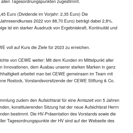
 allen Tagesordnungspunkten zugestimmt.
 2,45 Euro (Dividende im Vorjahr: 2,35 Euro) Die
 Jahresendkurses 2022 von 88,70 Euro) beträgt dabei 2,8%.
ge ist ein starker Ausdruck von Ergebniskraft, Kontinuität und
 voll auf Kurs die Ziele für 2023 zu erreichen.
ichte von CEWE weiter: Mit dem Kunden im Mittelpunkt aller
 an Innovationen, dem Ausbau unserer starken Marken in ganz
hhaltigkeit arbeitet man bei CEWE gemeinsam im Team mit
onne Rostock, Vorstandsvorsitzende der CEWE Stiftung & Co.
mlung zudem den Aufsichtsrat für eine Amtszeit von 5 Jahren
nden, konstituierenden Sitzung hat der neue Aufsichtsrat Herrn
nden bestimmt. Die HV-Präsentation des Vorstands sowie die
aller Tagesordnungspunkte der HV sind auf der Webseite des