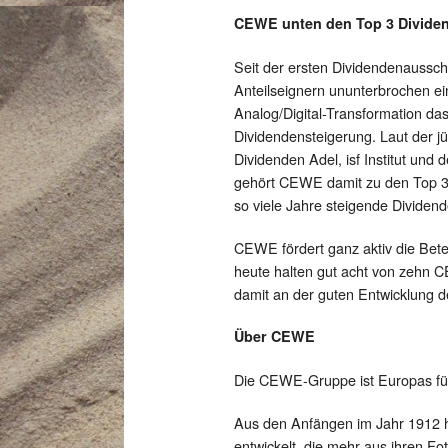
CEWE unten den Top 3 Dividen
Seit der ersten Dividendenauss
Anteilseignern ununterbrochen ei
Analog/Digital-Transformation da
Dividendensteigerung. Laut der jü
Dividenden Adel, isf Institut un
gehört CEWE damit zu den Top 3 
so viele Jahre steigende Dividen
CEWE fördert ganz aktiv die Bet
heute halten gut acht von zehn 
damit an der guten Entwicklung 
Über CEWE
Die CEWE-Gruppe ist Europas füh
Aus den Anfängen im Jahr 1912 ha
entwickelt, die mehr aus ihren F