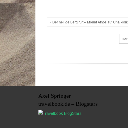
« Der heilige Berg ruft – Mount Athos auf Chalkidik
Der
Axel Springer
travelbook.de – Blogstars