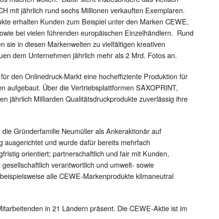
it jährlich rund sechs Millionen verkauften Exemplaren.
dukte erhalten Kunden zum Beispiel unter den Marken CEWE,
owie bei vielen führenden europäischen Einzelhändlern. Rund
 sie in diesen Markenwelten zu vielfältigen kreativen
rauen dem Unternehmen jährlich mehr als 2 Mrd. Fotos an.
ür den Onlinedruck-Markt eine hocheffiziente Produktion für
n aufgebaut. Über die Vertriebsplattformen SAXOPRINT,
 jährlich Milliarden Qualitätsdruckprodukte zuverlässig ihre
die Gründerfamilie Neumüller als Ankeraktionär auf
 ausgerichtet und wurde dafür bereits mehrfach
ristig orientiert; partnerschaftlich und fair mit Kunden,
 gesellschaftlich verantwortlich und umwelt- sowie
beispielsweise alle CEWE-Markenprodukte klimaneutral
itarbeitenden in 21 Ländern präsent. Die CEWE-Aktie ist im