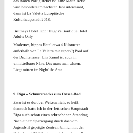
das Baden völlig sicher ist. Eine Malta-Reise
wird besonders im nächsten Jahr interessant,
dann ist La Valetta Europäische
Kulturhauptstadt 2018.
Brittneys Hotel Tipp: Hugos’s Boutique Hotel
Adults Only
Modernes, hippes Hotel etwa 4 Kilometer
außerhalb von La Valetta mit super (!) Pool auf
der Dachterrasse. Ein Strand ist auch in
unmittelbarer Nähe. Das muss man wissen:
Liegt mitten im Nightlife-Area.
9. Riga –
Schnurstracks zum Ostsee-Bad
Zwar ist es dort bei Weitem nicht so heiß,
dennoch hatte ich in der lettischen Hauptstadt
Riga auch schon einen sehr schönen Strandtag.
Nach einem Spaziergang durch das vom
Jugendstil geprägte Zentrum bin ich mit der