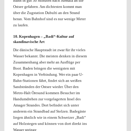
Bahn in gut 30 Minuten nach Jurmala an die
Ostsee gefahren. Am dichtesten kommt man
über die Zugstation Dubulti an den Strand
heran. Vom Bahnhof sind es nur wenige Meter
zu laufen.
10. Kopenhagen –
„Badi“-Kultur auf
skandinavische Art
Die dänische Hauptstadt ist zwar für ihr vieles
Wasser bekannt. Die meisten denken in diesem
Zusammenhang aber mehr an Ausflüge per
Boot. Baden bringen die wenigsten mit
Kopenhagen in Verbindung. Wer ein paar U-
Bahn-Stationen fährt, findet sich an weißen
Sandstränden der Ostsee wieder. Über den
Metro-Halt Öresund kommen Besucher im
Handumdrehen zur vorgelagerten Insel des
Amager Strandes. Dort befindet sich unter
anderem ein Strandbad auf Stelzen. Badegäste
liegen ähnlich wie in einem Schweizer „Badi“
auf Holzstegen und können von dort direkt ins
Wasser springe