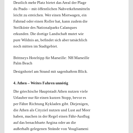
Deutlich mehr Platz bietet das Areal der Plage
du Prado – mit öffentlichen Nahverkehrsmitteln
leicht zu erreichen. Wer einen Mietwagen, ein
Fahrrad oder einen Roller hat, kann zudem die
Steilküste des Nationalparks Calanques
erkunden. Die dortige Landschaft mutet wie
pure Wildnis an, befindet sich aber tatsächlich
noch mitten im Stadtgebiet.
Brittneys Hoteltipp für Marseille: NH Marseille
Palm Beach
Designhotel am Strand mit sagenhaftem Blick.
4. Athen –
Weites Fahren unnötig
Die griechische Hauptstadt Athen nutzen viele
Urlauber nur für einen kurzen Stopp, bevor es
per Fähre Richtung Kykladen gibt. Diejenigen,
die Athen als Cityziel nutzen und Lust auf Meer
haben, machen in der Regel einen Fähr-Ausflug
auf das benachbarte Aegina oder an die
außerhalb gelegenen Strände von Vougliameni