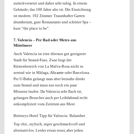
zurückversetzt und daher sehr ruhig. In einem
Gebäude, das 100 Jahre alte ist. Die Einrichtung
ist modern. 192 Zimmer. Traumhafter Garten
drumherum, gute Restaurants und schöner Spa –
kurz “the place to be”.
7. Valencia –
Per Rad oder Metro ans
Mittelmeer
Auch Valencia ist eine überaus gut geeignete
Stadt für Strand-Fans. Zwar liegt der
Küstenbereich von La Malva-Rosa nicht so
zentral wie in Màlaga,
Alicante
oder Barcelona.
Per U-Bahn gelangt man aber beinahe direkt
zum Strand und muss nur noch ein paar
Minuten laufen. Da Valencia sehr flach ist,
gelangen Besucher auch per Leihfahrrad recht
unkompliziert vom Zentrum ans Meer.
Brittneys Hotel Tipp für Valencia: Balandret
Top chic, stylisch, super geschmackvoll und
alternativlos. Leider etwas teuer, aber jeden