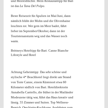
und Meeresfrüchte. Mein Restaurantipp für Bari
ist das
La Tana Del Polpo
.
Beste Reisezeit für Apulien ist Mai/Juni, dann
nämlich blüht der Mohn und die Olivenhaine
leuchten rot. Wer gern im Meer badet, fährt
lieber im September/Oktober, dann ist der
Touristenansturm weg und das Wasser noch
warm.
Brittneys Hoteltipp für Bari: Canne Bianche
Lifestyle and Hotel
Achtung Geheimtipp: Das sehr schöne und
stylische 4* Beachhotel liegt direkt am Strand
von Torre Canne, einem Küstenort etwa 60
Kilometer südlich von Bari. Hoteldirektorin
Annabella Carriello, die früher in der Mailänder
Modeszene tätig war, führt das Haus kreativ und
lässig. 55 Zimmer und Suiten. Top Wellness-
Bereich. Orechiette-Kochkurse, Ausfahrten zum