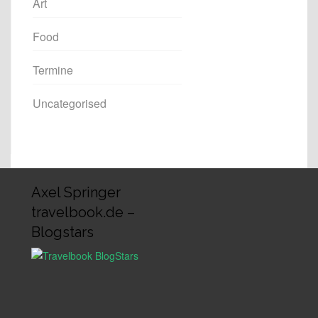
Art
Food
Termine
Uncategorised
Axel Springer
travelbook.de –
Blogstars