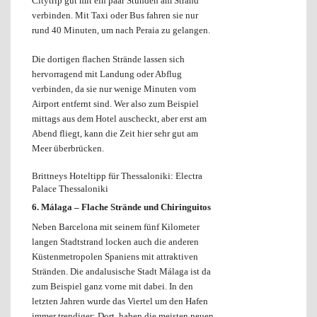
Citytrip gut mit ein paar Stunden am Strand
verbinden. Mit Taxi oder Bus fahren sie nur
rund 40 Minuten, um nach Peraia zu gelangen.
Die dortigen flachen Strände lassen sich
hervorragend mit Landung oder Abflug
verbinden, da sie nur wenige Minuten vom
Airport entfernt sind. Wer also zum Beispiel
mittags aus dem Hotel auscheckt, aber erst am
Abend fliegt, kann die Zeit hier sehr gut am
Meer überbrücken.
Brittneys Hoteltipp für Thessaloniki: Electra
Palace Thessaloniki
6. Málaga
–
Flache Strände und Chiringuitos
Neben Barcelona mit seinem fünf Kilometer
langen Stadtstrand locken auch die anderen
Küstenmetropolen Spaniens mit attraktiven
Stränden. Die andalusische Stadt Málaga ist da
zum Beispiel ganz vorne mit dabei. In den
letzten Jahren wurde das Viertel um den Hafen
immer trendiger: Dort haben die meisten neuen