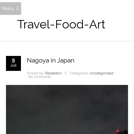
Menu
Travel-Food-Art
5
Nagoya in Japan
Juli
Posted by:
Redaktion
Categories:
Uncategorised
No comments