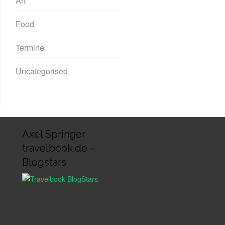
Art
Food
Termine
Uncategorised
Axel Springer
travelbook.de –
Blogstars