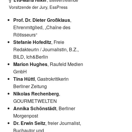
Eva-Maria Hilker
Vorsitzende der Jury, EssPress
Prof. Dr. Dieter Großklaus
,
Ehrenmitglied, „Chaîne des
Rôtisseurs“
Stefanie Hofeditz
, Freie
Redakteurin / Journalistin, B.Z.,
BILD, Ich&Berlin
Marion Hughes
, Raufeld Medien
GmbH
Tina Hüttl
, Gastrokritikerin
Berliner Zeitung
Nikolas Rechenberg
,
GOURMETWELTEN
Annika Schönstädt
, Berliner
Morgenpost
Dr. Erwin Seitz
, freier Journalist,
Buchautor und