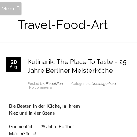
Menu
Travel-Food-Art
20
Kulinarik: The Place To Taste – 25
Aug.
Jahre Berliner Meisterköche
Posted by:
Redaktion
Categories:
Uncategorised
No comments
Die Besten in der Küche, in ihrem
Kiez und in der Szene
Gaumenfroh … 25 Jahre Berliner
Meisterköche!