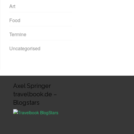
Art
Food
Termine
Uncategorised
Axel Springer
travelbook.de –
Blogstars