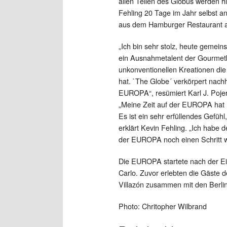
allen Teilen des Globus werden hie
Fehling 20 Tage im Jahr selbst 
aus dem Hamburger Restaurant a
„Ich bin sehr stolz, heute gemein
ein Ausnahmetalent der Gourmet
unkonventionellen Kreationen di
hat. `The Globe´ verkörpert nac
EUROPA“, resümiert Karl J. Pojer
„Meine Zeit auf der EUROPA hat 
Es ist ein sehr erfüllendes Gefüh
erklärt Kevin Fehling. „Ich habe 
der EUROPA noch einen Schritt wei
Die EUROPA startete nach der Ei
Carlo. Zuvor erlebten die Gäste 
Villazón zusammen mit den Berli
Photo: Chritopher Wilbrand