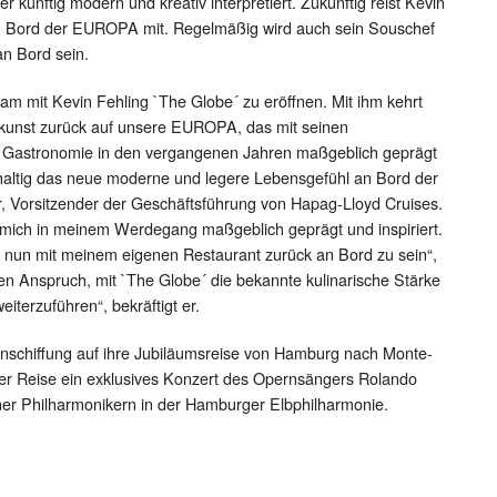
r künftig modern und kreativ interpretiert. Zukünftig reist Kevin
an Bord der EUROPA mit. Regelmäßig wird auch sein Souschef
n Bord sein.
sam mit Kevin Fehling `The Globe´ zu eröffnen. Mit ihm kehrt
kunst zurück auf unsere EUROPA, das mit seinen
e Gastronomie in den vergangenen Jahren maßgeblich geprägt
hhaltig das neue moderne und legere Lebensgefühl an Bord der
, Vorsitzender der Geschäftsführung von Hapag-Lloyd Cruises.
mich in meinem Werdegang maßgeblich geprägt und inspiriert.
l, nun mit meinem eigenen Restaurant zurück an Bord zu sein“,
den Anspruch, mit `The Globe´ die bekannte kulinarische Stärke
terzuführen“, bekräftigt er.
nschiffung auf ihre Jubiläumsreise von Hamburg nach Monte-
der Reise ein exklusives Konzert des Opernsängers Rolando
ner Philharmonikern in der Hamburger Elbphilharmonie.