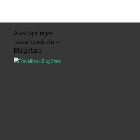
Axel Springer
travelbook.de –
Blogstars