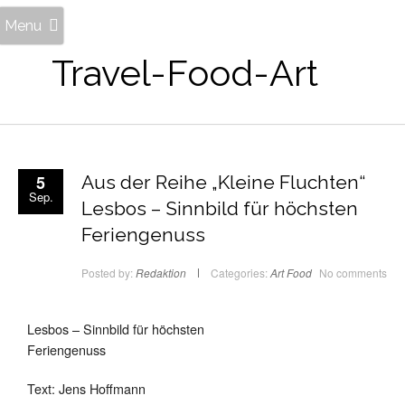
Menu
Travel-Food-Art
5
Aus der Reihe „Kleine Fluchten“
Sep.
Lesbos – Sinnbild für höchsten
Feriengenuss
Posted by:
Redaktion
Categories:
Art
Food
No comments
Lesbos – Sinnbild für höchsten
Feriengenuss
Text: Jens Hoffmann