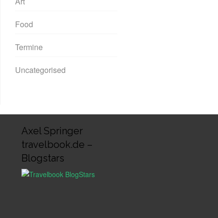
Art
Food
Termine
Uncategorised
Axel Springer
travelbook.de –
Blogstars