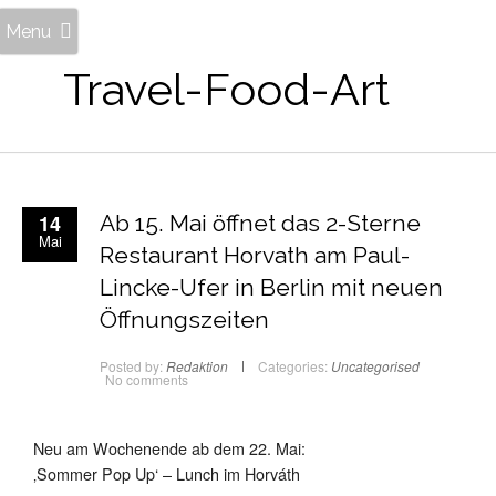
Menu
Travel-Food-Art
14
Ab 15. Mai öffnet das 2-Sterne
Mai
Restaurant Horvath am Paul-
Lincke-Ufer in Berlin mit neuen
Öffnungszeiten
Posted by:
Redaktion
Categories:
Uncategorised
No comments
Neu am Wochenende ab dem 22. Mai:
‚Sommer Pop Up‘ – Lunch im Horváth