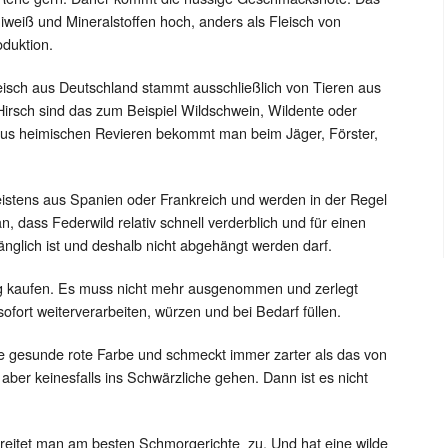
 Eiweiß und Mineralstoffen hoch, anders als Fleisch von
duktion.
isch aus Deutschland stammt ausschließlich von Tieren aus
irsch sind das zum Beispiel Wildschwein, Wildente oder
 aus heimischen Revieren bekommt man beim Jäger, Förster,
stens aus Spanien oder Frankreich und werden in der Regel
ran, dass Federwild relativ schnell verderblich und für einen
nglich ist und deshalb nicht abgehängt werden darf.
ig kaufen. Es muss nicht mehr ausgenommen und zerlegt
fort weiterverarbeiten, würzen und bei Bedarf füllen.
ne gesunde rote Farbe und schmeckt immer zarter als das von
 aber keinesfalls ins Schwärzliche gehen. Dann ist es nicht
ereitet man am besten Schmorgerichte zu. Und hat eine wilde