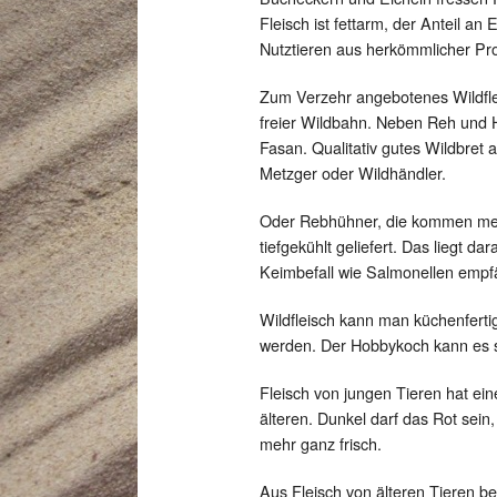
Fleisch ist fettarm, der Anteil an
Nutztieren aus herkömmlicher Pro
Zum Verzehr angebotenes Wildfle
freier Wildbahn. Neben Reh und H
Fasan. Qualitativ gutes Wildbret
Metzger oder Wildhändler.
Oder Rebhühner, die kommen mei
tiefgekühlt geliefert. Das liegt da
Keimbefall wie Salmonellen empfä
Wildfleisch kann man küchenfert
werden. Der Hobbykoch kann es so
Fleisch von jungen Tieren hat ei
älteren. Dunkel darf das Rot sein,
mehr ganz frisch.
Aus Fleisch von älteren Tieren b