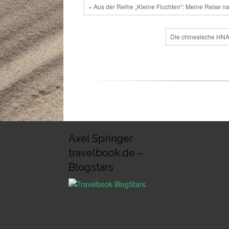
« Aus der Reihe „Kleine Fluchten“: Meine Reise n
Die chinesische HNA 
Axel Springer
travelbook.de –
Blogstars