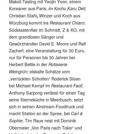
Makoli Tasting mit Yeojin Yoon, einem
Koreaner aus Paris,
;
im Kochu Karu Deli
Christian Stahl
Winzer und Koch aus
,
Würzburg kommt ins
;
Restaurant Chiaro
Südstaatenflair im Schmidt, Z & KO, mit
dem grandiosen Sänger und
Gewürzhändler David E. Moore und Ralf
Zacherl; eine Veranstaltung für 30 Euro,
nur für Personen bis 30 Jahren bei
Herbert Beltle in der
Rotisserie
; eiskalte Schätze vom
Weingrün
„verrückten Schotten“ Roderick Sloan
bei Michael Kempf im
;
Restaurant Facil
Anthony Sarpong verlässt für einen Tag
seine Sterneküche in Meerbusch, setzt
sich in seinen Airstream-Foodtruck und
macht Station an der Spree, bei
Carl &
; Tim Raue reist mit Dominik
Sophie
Obermeier „Von Paris nach Tokio“ und