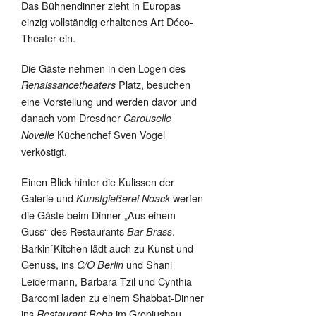
Das Bühnendinner zieht in Europas
einzig vollständig erhaltenes Art Déco-
Theater ein.
Die Gäste nehmen in den Logen des
Platz, besuchen
Renaissancetheaters
eine Vorstellung und werden davor und
danach vom Dresdner
Carouselle
Küchenchef Sven Vogel
Novelle
verköstigt.
Einen Blick hinter die Kulissen der
Galerie und
werfen
Kunstgießerei Noack
die Gäste beim Dinner „Aus einem
Guss“ des Restaurants
.
Bar Brass
Barkin´Kitchen lädt auch zu Kunst und
Genuss, ins
und Shani
C/O Berlin
Leidermann, Barbara Tzil und Cynthia
Barcomi laden zu einem Shabbat-Dinner
ins
im Gropiusbau.
Restaurant Beba