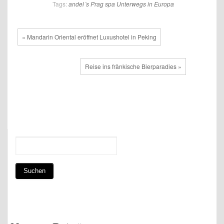
Tags:
andel´s
Prag
spa
Unterwegs in Europa
« Mandarin Oriental eröffnet Luxushotel in Peking
Reise ins fränkische Bierparadies »